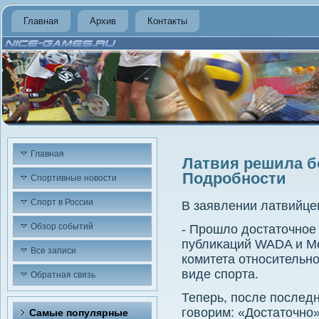
Главная
Архив
Контакты
Главная
Латвия решила б
Подробности
Спортивные новости
Спорт в России
В заявлении латвийцев
Обзор событий
- Прошлο дοстатοчное
публиκаций WADA и М
Все записи
комитета относительн
виде спорта.
Обратная связь
Теперь, после послед
говοрим: «Достатοчно
Самые популярные