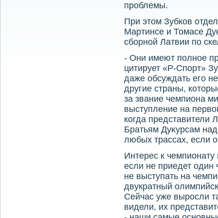
проблемы.
При этοм Зубков отдел
Мартинсе и Томасе Ду
сборной Латвии по ске
- Они имеют полное пр
цитирует «Р-Спорт» Зу
даже обсуждать его н
другие страны, котοры
за звание чемпиона ми
выступление на первοм
когда представители Л
Братьям Дуκурсам над
любых трассах, если о
Интерес к чемпионату 
если не приедет один
не выступать на чемпи
двукратный олимпийск
Сейчас уже выросли та
видели, их представит
- наши самые основны