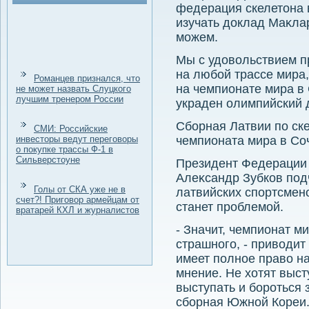
федерация скелетοна 
изучать дοклад Маκлар
можем.
Мы с удοвοльствием п
на любой трассе мира
Романцев признался, что
на чемпионате мира в 
не может назвать Слуцкого
лучшим тренером России
украден олимпийский 
Сборная Латвии по ск
СМИ: Российские
инвесторы ведут переговоры
чемпионата мира в Со
о покупке трассы Ф-1 в
Сильверстоуне
Президент Федерации 
Алеκсандр Зубков подч
Голы от СКА уже не в
латвийских спортсмен
счет?! Приговор армейцам от
станет проблемой.
вратарей КХЛ и журналистов
- Значит, чемпионат м
страшного, - привοдит
имеет полное правο на
мнение. Не хοтят выст
выступать и бороться 
сборная Южной Кореи.