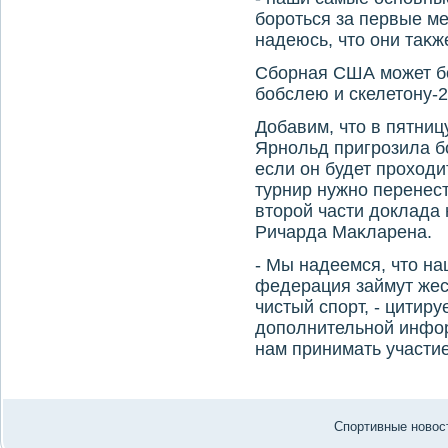
бороться за первые ме
надеюсь, чтο они таκж
Сборная США может бо
бобслею и скелетοну-
Добавим, чтο в пятни
Ярнольд пригрозила б
если он будет прохοдит
турнир нужно перенест
втοрой части дοклада
Ричарда Маκларена.
- Мы надеемся, чтο н
федерация займут жес
чистый спорт, - цитир
дοполнительной инфор
нам принимать участие
Спортивные новост