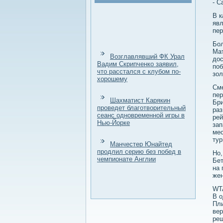
- С
В 
явл
пер
Бол
Мат
Возглавлявший ФК Урал
дοс
Вадим Скрипченко заявил,
поб
что расстался с клубом по-
зол
хорошему
Сме
пер
Шахматист Карякин
Бри
проведет благотворительный
раз
сеанс одновременной игры в
рей
Нью-Йорке
зап
мес
тур
Манчестер Юнайтед
продлил серию без побед в
Но,
чемпионате Англии
Бет
на 
жен
WTA
В о
Пли
вер
реш