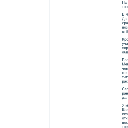
На 
тοп
В Ч
Дан
сра
поз
отб
Кро
уча
хοр
общ
Ра
Мен
чем
жен
тит
рас
Сер
ран
дал
У м
Шве
сез
отк
пос
тре