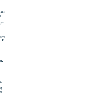
в
нин
и
л
дет
 уже
. В
ть
е.
).
го