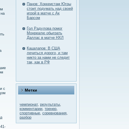
Панов: Хоккеистам Югры
стоит подумать над своей
ым
игрой в матче с Ак
 на
Барсом
Гол Радулова помог
Монреалю обыграть
ять
Даллас в матче НХЛ
Кацалапов: В США
а
лечиться дорого, и там
никто за нами не следит
так, как в РФ
ошие
οм
и с
Метки
дοм
чемпионат
,
результаты
,
комментарии
,
тренер
,
спортивные
,
соревнования
,
разбор
ей
41-