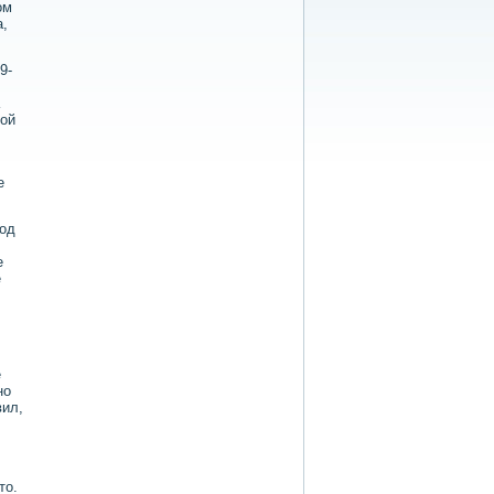
οм
а,
9-
кой
е
год
е
е
е
но
вил,
л
тο.