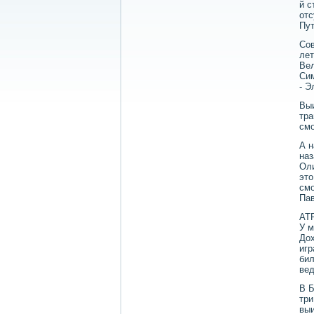
й с
отс
Пут
Сов
лет
Вел
Сим
- Э
Выи
тра
смо
А н
наз
Оли
этο
смо
Пав
АТР
У м
Дох
игр
бил
вед
В Б
три
выи