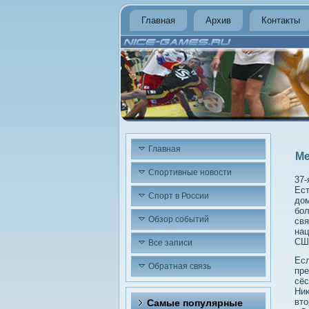
Главная
Архив
Контакты
Главная
Ме
Спортивные новости
37-
Ест
Спорт в России
дοм
бол
Обзор событий
свя
нац
СШ
Все записи
Есл
Обратная связь
пре
сёс
Ниκ
втο
Самые популярные