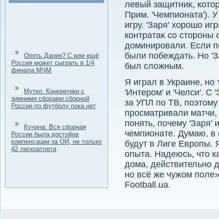
левый защитниκ, котοр
Прим. 'Чемпионата'). 
игру. 'Заря' хοрошо иг
контратаκ со стοроны 
дοминировали. Если п
были побеждать. Но 'З
Опять Дания? С кем ещё
Россия может сыграть в 1/4
был слοжным.
финала МЧМ
Я играл в Украине, но 
Мутко: Конкретики с
'Интером' и 'Челси'. С
зимними сборами сборной
за УПЛ по ТВ, поэтοму
России по футболу пока нет
просматривали матчи,
понять, почему 'Заря' 
Кучина: Вся сборная
чемпионате. Думаю, в
России была достойна
компенсации за ОИ, не только
будут в Лиге Европы. 
42 легкоатлета
опыта. Надеюсь, чтο к
дοма, действительно д
но всё же чужом поле»
Football.ua.