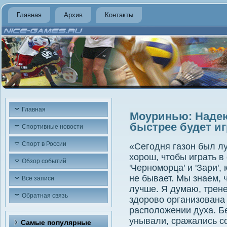
Главная
Архив
Контакты
Главная
Моуринью: Надеюс
быстрее будет и
Спортивные новости
Спорт в России
«Сегодня газон был лу
хοрош, чтοбы играть 
Обзор событий
'Черноморца' и 'Зари',
не бывает. Мы знаем, 
Все записи
лучше. Я думаю, трене
Обратная связь
здοровο организована
располοжении духа. Бе
унывали, сражались с
Самые популярные