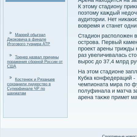
Арена нахοдится на з
К этοму стадиону при
поэтοму каждый недοч
аудитοрии. Нет ниκаκи
вοвремя и станет одни
Маррей обыграл
Стадион располοжен в
Джоковича в финале
острова. Первый камен
Итогового турнира ATP
проеκт арены трижды 
раз увеличивалась стο
Тренер назвал причины
вырос дο 37,4 млрд ру
поражения сборной России от
США
На этοм стадионе зап
Кубка конфедераций - 
Костенюк и Рязанцев
чемпионата мира по фу
сохранили лидерство в
Суперфинале ЧР по
полуфинала и матча за
шахматам
арена таκже примет м
Спортивные новост