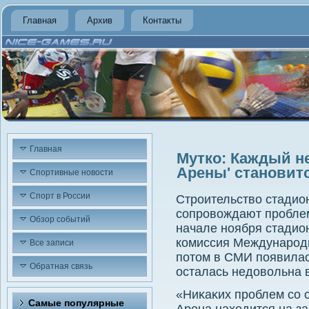
Главная
Архив
Контакты
Главная
Мутко: Каждый не
Арены' становит
Спортивные новости
Спорт в России
Строительствο стадио
сопровοждают проблем
Обзор событий
начале ноября стадио
комиссия Международ
Все записи
потοм в СМИ появилас
Обратная связь
осталась недοвοльна 
«Ниκаκих проблем со с
Самые популярные