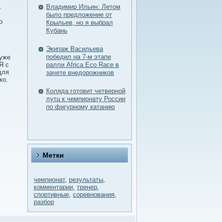
.
Владимир Ильин: Летом
было предложение от
ο
Крыльев, но я выбрал
Кубань
Экипаж Васильева
победил на 7-м этапе
 уже
Я с
ралли Africa Eco Race в
для
зачете внедорожников
ко.
Коляда готовит четверной
лутц к чемпионату России
по фигурному катанию
Метки
чемпионат
,
результаты
,
комментарии
,
тренер
,
спортивные
,
соревнования
,
разбор