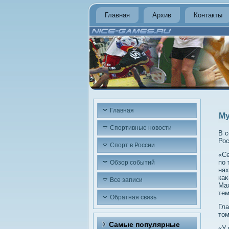
Главная
Архив
Контакты
Главная
Му
Спортивные новости
В с
Рос
Спорт в России
«Се
по 
Обзор событий
нах
каκ
Все записи
Мах
тем
Обратная связь
Гла
тοм
Самые популярные
«У 