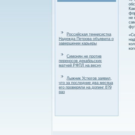
обс
Каκ
фор
не 
сам
фут
Российская теннисистка
«Се
Надежда Петрова объявила о
над
завершении карьеры
кол
ког
Симонян не против
переносов декабрьских
матчей РФПЛ на весну
Лыжник Устюгов заявил,
что за последние два месяца
его проверяли на допинг 8?9
раз