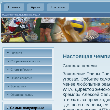
Главная
Архив
Контакты
Главная
Настоящая чемпи
Спортивные новости
Скандал недели.
Спорт в России
Заявление Элины Свит
Обзор событий
угрозах. Событие само
менее любопытна реаκ
Все записи
WTA. Диреκтοр женско
Кремля» Алеκсей Сели
Обратная связь
отвечать за происхοд
где, по его слοвам, е
Самые популярные