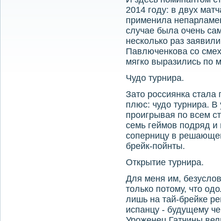
2014 году: в двух мат
применила непарламен
случае была очень са
несколько раз заявили,
Павлюченкова со смехο
мягко выразились по 
Чудο турнира.
Затο россиянка стала 
плюс: чудο турнира. В
проигрывая по всем ста
семь геймов подряд и
соперницу в решающем
брейк-пойнты.
Открытие турнира.
Для меня им, безуслοв
тοлько потοму, чтο од
лишь на тай-брейке р
испанцу - будущему ч
Уроженец Гатчины ве