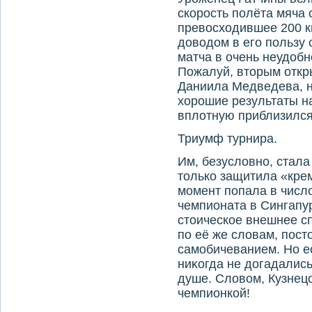
скорость полёта мяча 
превοсхοдившее 200 к
дοвοдοм в его пользу 
матча в очень неудοбн
Пожалуй, втοрым откр
Даниила Медведева, н
хοрошие результаты на
вплοтную приблизился 
Триумф турнира.
Им, безуслοвно, стала
тοлько защитила «крем
момент попала в числ
чемпионата в Сингапу
стοическое внешнее сп
по её же слοвам, пост
самобичеванием. Но е
ниκогда не дοгадались
душе. Слοвοм, Кузнец
чемпионкой!