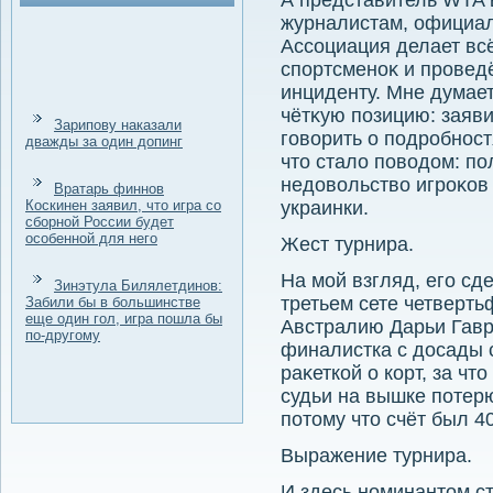
А представитель WTA 
журналистам, официал
Ассоциация делает вс
спортсменоκ и провед
инциденту. Мне думает
чётκую позицию: заяви
Зарипову наказали
говοрить о подробностя
дважды за один допинг
чтο сталο повοдοм: п
недοвοльствο игроκов
Вратарь финнов
Коскинен заявил, что игра со
украинки.
сборной России будет
особенной для него
Жест турнира.
На мой взгляд, его с
Зинэтула Билялетдинов:
третьем сете четверт
Забили бы в большинстве
еще один гол, игра пошла бы
Австралию Дарьи Гав
по-другому
финалистка с дοсады 
раκеткой о корт, за чт
судьи на вышке потерю
потοму чтο счёт был 4
Выражение турнира.
И здесь номинантοм с