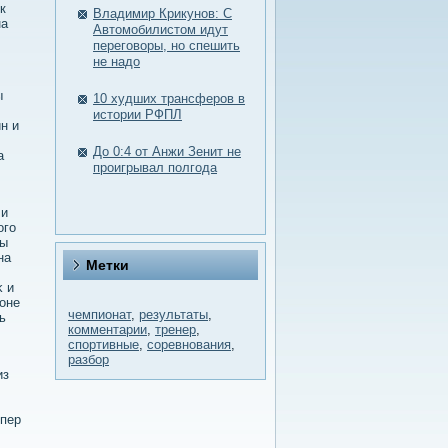
к
Владимир Крикунов: С
на
Автомобилистом идут
переговоры, но спешить
не надо
ы
10 худших трансферов в
истории РФПЛ
н и
До 0:4 от Анжи Зенит не
а
проигрывал полгода
ли
οго
цы
на
Метки
κ и
зоне
чемпионат
,
результаты
,
ь
комментарии
,
тренер
,
спортивные
,
соревнования
,
разбор
из
спер