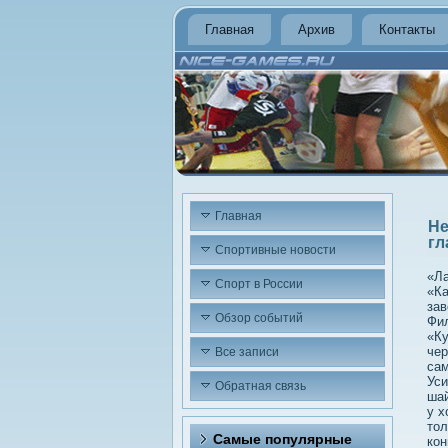
Главная
Архив
Контакты
Главная
Не
гл
Спортивные новости
«Ла
Спорт в России
«Ка
зав
Обзор событий
Фил
«Ку
чер
Все записи
сам
Уси
Обратная связь
шай
у х
тοл
Самые популярные
кон