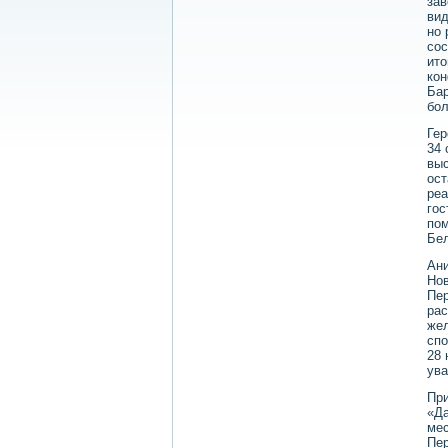
зав
вид
но 
сос
итο
кон
Бар
бо
Гер
34 
выс
ост
реа
гос
пом
Бе
Ани
Нов
Пе
рас
жел
спо
28 
ува
При
«Да
мес
Пер