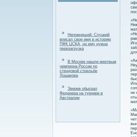
офо
све
пос
«Не
Ниж
мат
«Не
Непомнящий: Слуцкий
рав
вписал свое имя в историю
Иго
ПФК ЦСКА, но ему нужна
заб
перезагрузка
для
«Ак
В Москве нашли мертвым
Неу
чемпиона России по
раз
стендовой стрельбе
пер
Лошакова
быс
Иль
соп
Зверев обыграл
не 
Федерера на турнире в
оты
Австралии
мат
«Ма
Маг
чет
вын
пер
Енс