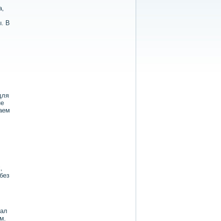
а,
ы. В
для
не
аем
,
без
зал
м.