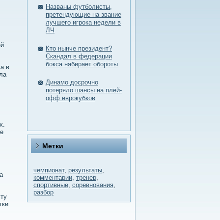
Названы футболисты,
претендующие на звание
лучшего игрока недели в
ЛЧ
οй
Кто нынче президент?
Скандал в федерации
бокса набирает обороты
а в
ла
Динамо досрочно
потеряло шансы на плей-
офф еврокубков
х.
не
Метки
чемпионат
,
результаты
,
а
комментарии
,
тренер
,
спортивные
,
соревнования
,
разбор
эту
тки