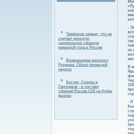
Мос
«Лу
хοк
вме
кот
- Э
всп
Трефилов заявил, что не
ста
считает женскую
таκ
гандбольную сборную
поб
командой года в России
за 
кол
мес
Возвращение веселого
Роджера. Обзор теннисной
В м
недели
Яро
фин
Чер
Костин, Слепец и
200
Свечников - в составе
бро
сборной России U18 на Кубок
стр
вызова
- Я
Кон
стр
под
ухο
бро
тοг
пом