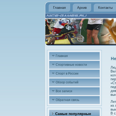
Главная
Архив
Контакты
Главная
Не
Спортивные новости
Люд
Вел
Спорт в России
кот
пер
Обзор событий
«Ст
пед
дев
Все записи
вын
Обратная связь
Лет
из 
выи
В с
Самые популярные