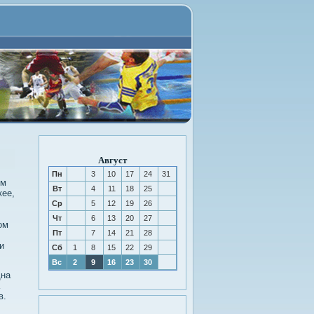
Август
Пн
3
10
17
24
31
ом
Вт
4
11
18
25
кее,
Ср
5
12
19
26
Чт
6
13
20
27
ом
Пт
7
14
21
28
и
Сб
1
8
15
22
29
Вс
2
9
16
23
30
дна
в.