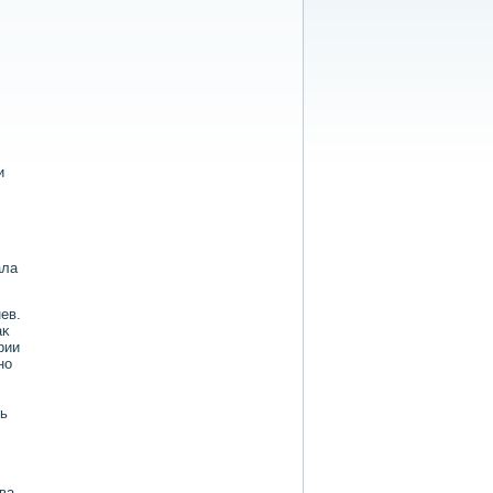
и
ала
ев.
аκ
рии
но
ть
ва