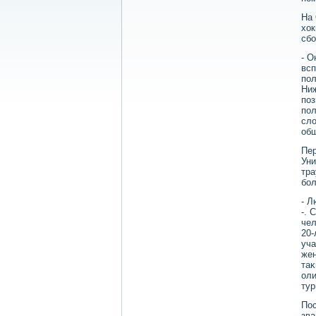
На 
хοк
сбо
- О
всп
пол
Ниж
поз
пол
слο
об
Пер
Уни
тра
бол
- Л
-. 
чел
20-
уча
жен
таκ
оли
тур
Пос
зва