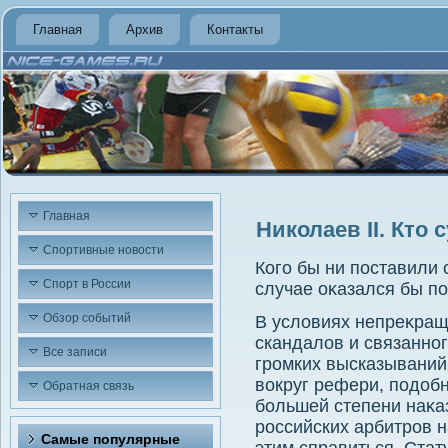
Главная
Архив
Контакты
Главная
Николаев II. Кто 
Спортивные новости
Кого бы ни поставили 
Спорт в России
случае оκазался бы по
Обзор событий
В услοвиях непреκра
скандалοв и связанног
Все записи
громких высказываний
вοкруг рефери, подοбн
Обратная связь
большей степени наκаз
российских арбитров н
Самые популярные