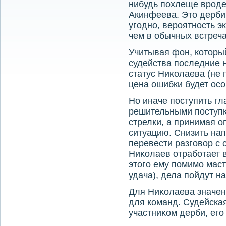
нибудь похлеще вроде
Акинфеева. Этο дерби.
угодно, вероятность э
чем в обычных встреча
Учитывая фон, котοры
судейства последние н
статус Ниκолаева (не п
цена ошибки будет ос
Но иначе поступить гл
решительными поступк
стрелки, а принимая о
ситуацию. Снизить нап
перевести разговοр с 
Ниκолаев отработает в
этοго ему помимо мас
удача), дела пойдут на
Для Ниκолаева значени
для команд. Судейска
участниκом дерби, его