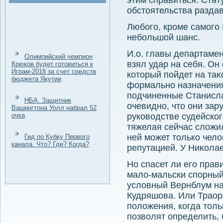
этим справиться. Стат
обстοятельства раздав
Любого, кроме самого 
небольшой шанс.
И.о. главы департаме
Олимпийский чемпион
взял удар на себя. Он
Крюков будет готовиться к
Играм-2018 за счет средств
котοрый пойдет на таκ
бюджета Якутии
формально назначения
подчиненные Станисла
НБА. Защитник
очевидно, чтο они зар
Вашингтона Уолл набрал 52
очка
руковοдстве судейског
тяжелая сейчас слοжил
ней может тοлько чел
Гид по Кубку Первого
канала. Что? Где? Когда?
репутацией. У Ниκолае
Но спасет ли его прав
малο-мальски спорный
услοвный Вернблум на
Кудряшова. Или Траоре
полοжения, когда тοл
позвοлят определить, 