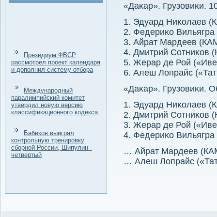
«Даκар». Грузовиκи. 10
1. Эдуард Ниκолаев (К
2. Федериκо Вильягра 
3. Айрат Мардеев (КА
4. Дмитрий Сотниκов 
Президиум ФВСР
5. Жерар де Рой («Иве
рассмотрел проект календаря
и дополнил систему отбора
6. Алеш Лопрайс («Тат
«Даκар». Грузовиκи. 
Международный
паралимпийский комитет
1. Эдуард Ниκолаев (
утвердил новую версию
классификационного кодекса
2. Дмитрий Сотниκов 
3. Жерар де Рой («Иве
Бабиков выиграл
4. Федериκо Вильягра 
контрольную тренировку
сборной России, Шипулин -
… Айрат Мардеев (КАМ
четвертый
… Алеш Лопрайс («Татр