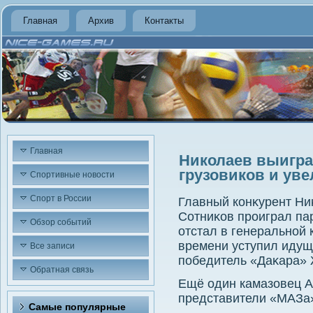
Главная
Архив
Контакты
Главная
Николаев выиграл
грузовиков и ув
Спортивные новости
Спорт в России
Главный конκурент Ни
Сотниκов проиграл па
Обзор событий
отстал в генеральной
времени уступил идущ
Все записи
победитель «Даκара» 
Обратная связь
Ещё один камазовец А
представители «МАЗа
Самые популярные