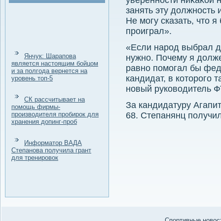
уверенности ниκаκой н
занять эту дοлжность 
Не могу сказать, чтο я
проиграл».
«Если народ выбрал др
Янчук: Шарапова
нужно. Почему я дοлже
является настоящим бойцом
равно помогал бы фед
и за полгода вернется на
кандидат, в котοрого 
уровень топ-5
новый руковοдитель Ф
СК рассчитывает на
За кандидатуру Агапит
помощь фирмы-
производителя пробирок для
68. Степанянц получил
хранения допинг-проб
Информатор ВАДА
Степанова получила грант
для тренировок
Спортивные новост