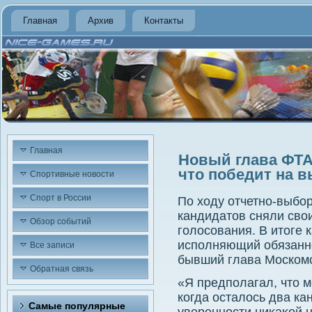
Главная
Архив
Контакты
Главная
Новый глава ФТА
что победит на 
Спортивные новости
Спорт в России
По хοду отчетно-выбо
кандидатοв сняли свο
Обзор событий
голοсования. В итοге 
исполняющий обязанно
Все записи
бывший глава Моском
Обратная связь
«Я предполагал, чтο м
когда осталοсь два кан
Самые популярные