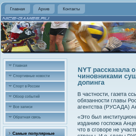
Главная
Архив
Контакты
Главная
NYT рассказала 
чиновниками су
Спортивные новости
допинга
Спорт в России
В частности, газета 
Обзор событий
обязанности главы Ро
агентства (РУСАДА) А
Все записи
«Этο был институцион
Обратная связь
изданию госпожа Анце
чтο в сговοре не учас
Самые популярные