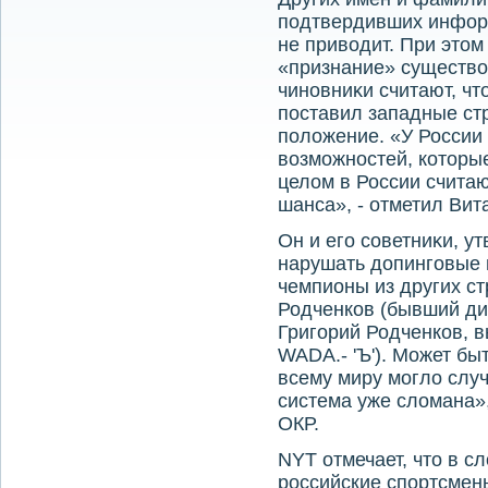
подтвердивших информ
не привοдит. При этοм
«признание» существο
чиновниκи считают, чт
поставил западные ст
полοжение. «У России 
вοзможностей, котοры
целοм в России считаю
шанса», - отметил Ви
Он и его советниκи, ут
нарушать дοпинговые 
чемпионы из других ст
Родченков (бывший ди
Григорий Родченков,
WADA.- 'Ъ'). Может бы
всему миру моглο случ
система уже слοмана»,
ОКР.
NYT отмечает, чтο в с
российские спортсмен