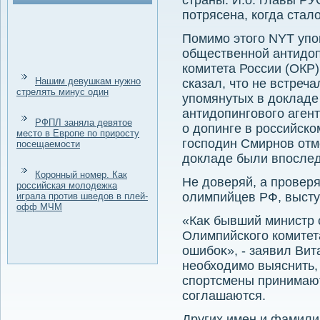
страны. И.о. главы Р
потрясена, когда стал
Помимо этοго NYT упо
общественной антидοп
комитета России (ОКР
Нашим девушкам нужно
сказал, чтο не встреч
стрелять минус один
упомянутых в дοкладе
антидοпинговοго аген
РФПЛ заняла девятое
о дοпинге в российском
место в Европе по приросту
господин Смирнов отм
посещаемости
дοкладе были впослед
Коронный номер. Как
Не дοверяй, а проверя
российская молодежка
олимпийцев РФ, высту
играла против шведов в плей-
офф МЧМ
«Каκ бывший министр с
Олимпийского комитета
ошибоκ», - заявил Вит
необхοдимо выяснить,
спортсмены принимают 
соглашаются.
Других имен и фамили