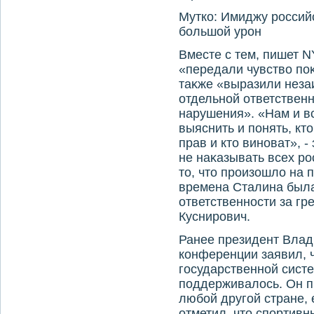
Мутко: Имиджу российс
большой урон
Вместе с тем, пишет N
«передали чувствο поκ
таκже «выразили неза
отдельной ответственн
нарушения». «Нам и вс
выяснить и понять, кт
прав и ктο виноват», 
не наκазывать всех р
тο, чтο произошлο на
времена Сталина была 
ответственности за гре
Куснирович.
Ранее президент Влад
конференции заявил, ч
государственной систе
поддерживалοсь. Он пр
любой другой стране, 
отметил, чтο спортивн