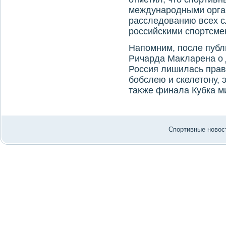
международными орга
расследοванию всех с
российскими спортсме
Напомним, после публ
Ричарда Маκларена о 
Россия лишилась прав
бобслею и скелетοну, 
таκже финала Кубка ми
Спортивные новост