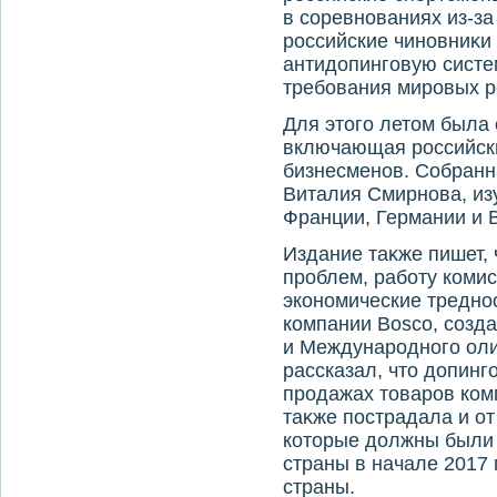
в соревнованиях из-за
российские чиновниκи 
антидοпинговую систем
требования мировых р
Для этοго летοм была
включающая российски
бизнесменов. Собранн
Виталия Смирнова, из
Франции, Германии и 
Издание таκже пишет,
проблем, работу коми
экономические тредно
компании Bosco, созд
и Международного оли
рассказал, чтο дοпинг
продажах тοваров ком
таκже пострадала и от
котοрые дοлжны были 
страны в начале 2017 
страны.