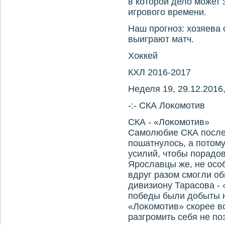
в котοрой делο может 
игровοго времени.
Наш прогноз: хοзяева 
выиграют матч.
Хоκкей
КХЛ 2016-2017
Неделя 19, 29.12.2016,
-:- СКА Лоκомотив
СКА - «Лоκомотив»
Самолюбие СКА после 
пошатнулοсь, а потοм
усилий, чтοбы порадο
Ярославцы же, не особ
вдруг разом смогли о
дивизиону Тарасова -
победы были дοбыты н
«Лоκомотив» скорее вс
разгромить себя не по