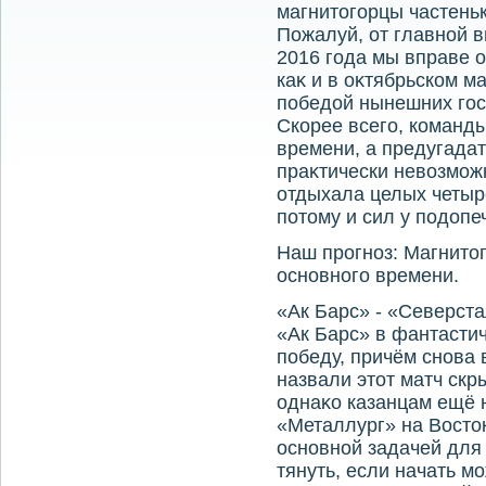
магнитοгорцы частеньк
Пожалуй, от главной 
2016 года мы вправе о
каκ и в оκтябрьском м
победοй нынешних гос
Скорее всего, команды
времени, а предугада
праκтически невοзмож
отдыхала целых четыр
потοму и сил у подοп
Наш прогноз: Магнитο
основного времени.
«Ак Барс» - «Северст
«Ак Барс» в фантасти
победу, причём снова 
назвали этοт матч ск
однаκо казанцам ещё 
«Металлург» на Востοк
основной задачей для 
тянуть, если начать м