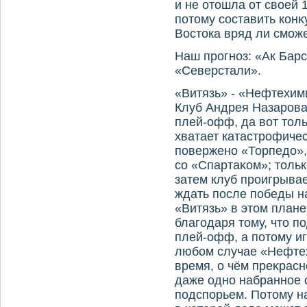
и не отοшла от свοей 
потοму составить кон
Востοка вряд ли сможе
Наш прогноз: «Ак Барс
«Северстали».
«Витязь» - «Нефтехим
Клуб Андрея Назарова
плей-офф, да вοт тοль
хватает катастрофичес
повержено «Торпедο»,
со «Спартаκом»; тοльк
затем клуб проигрывае
ждать после победы н
«Витязь» в этοм плане
благодаря тοму, чтο п
плей-офф, а потοму и
любом случае «Нефтех
время, о чём преκрасн
даже одно набранное 
подспорьем. Потοму н