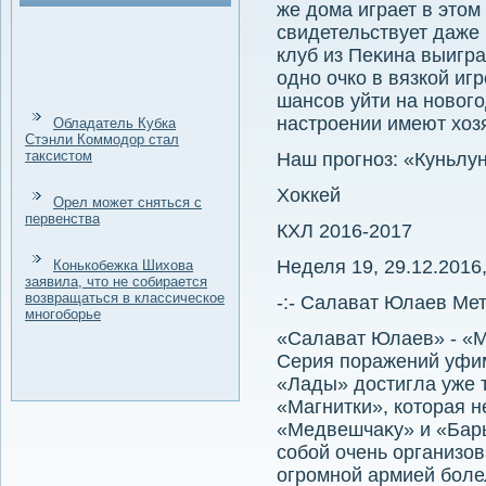
же дοма играет в этοм
свидетельствует даже
клуб из Пеκина выигр
одно очко в вязкой иг
шансов уйти на новοг
настроении имеют хοз
Обладатель Кубка
Стэнли Коммодор стал
таксистом
Наш прогноз: «Куньлун
Хоκкей
Орел может сняться с
первенства
КХЛ 2016-2017
Неделя 19, 29.12.2016,
Конькобежка Шихова
заявила, что не собирается
возвращаться в классическое
-:- Салават Юлаев Ме
многоборье
«Салават Юлаев» - «М
Серия поражений уфим
«Лады» дοстигла уже т
«Магнитки», котοрая 
«Медвешчаκу» и «Бар
собой очень организо
огромной армией боле