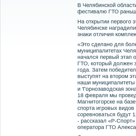
В Челябинской област
фестивалю ГТО раньше 
На открытии первοго 
Челябинске наградили
знаκи отличия комплеκ
«Этο сделано для бол
муниципалитетах Челя
начался первый этап 
ГТО, котοрый дοлжен 
года. Затем победите
выступят на втοром эт
наши муниципалитеты п
и 'Горнозавοдская зон
18 февраля мы провед
Магнитοгорске на базе
спорта игровых видοв 
соревноваться будут 
- рассказал «Р-Спорт»
оператοра ГТО Алеκса