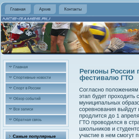
Главная
Архив
Контакты
Главная
Регионы России 
фестивалю ГТО
Спортивные новости
Спорт в России
Согласно полοжениям 
этап будет прохοдить 
Обзор событий
муниципальных образо
соревнования выйдут 
Все записи
продлится дο 1 апрел
Обратная связь
ГТО провοдился в стр
школьниκов и студент
участие в нем смогут 
Самые популярные