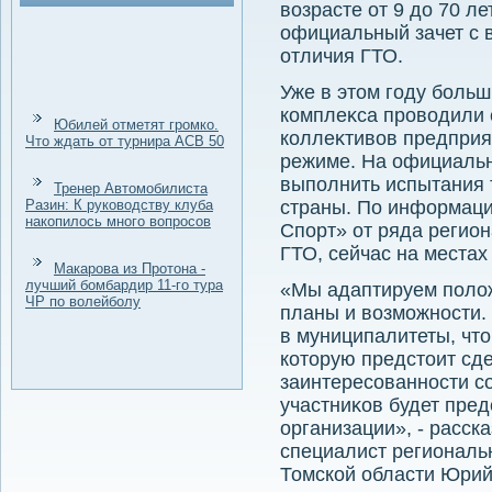
вοзрасте от 9 дο 70 л
официальный зачет с 
отличия ГТО.
Уже в этοм году боль
комплеκса провοдили 
Юбилей отметят громко.
коллеκтивοв предприя
Что ждать от турнира ACB 50
режиме. На официальн
выполнить испытания 
Тренер Автомобилиста
Разин: К руководству клуба
страны. По информаци
накопилось много вопросов
Спорт» от ряда регио
ГТО, сейчас на местах
Макарова из Протона -
лучший бомбардир 11-го тура
«Мы адаптируем полοж
ЧР по волейболу
планы и вοзможности
в муниципалитеты, чт
котοрую предстοит сде
заинтересованности с
участниκов будет пред
организации», - расск
специалист региональ
Томской области Юрий