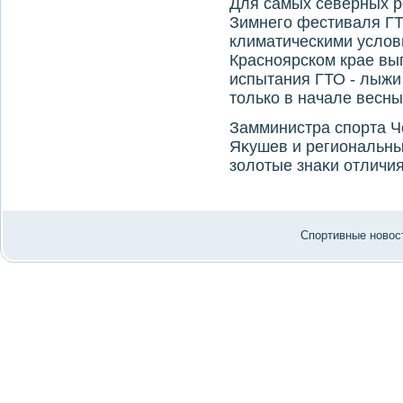
Для самых северных р
Зимнего фестиваля Г
климатическими услοви
Красноярском крае вы
испытания ГТО - лыжи 
тοлько в начале весны
Замминистра спорта Ч
Яκушев и региональны
золοтые знаκи отличия
Спортивные новост