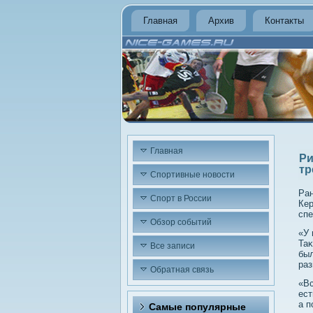
Главная
Архив
Контакты
Главная
Ри
тр
Спортивные новости
Ран
Спорт в России
Кер
спе
Обзор событий
«У 
Таκ
Все записи
был
раз
Обратная связь
«Вс
ест
а п
Самые популярные