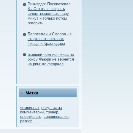
Рикьярдо: Посоветовал
бы Феттелю закрыть
шлем, помолчать пару
минут и только потом
говорить
Балотелли и Смолов - в
стартовых составах
Ниццы и Краснодара
Бывший чемпион мира по
боксу Фьюри не вернется
на ринг до февраля
Метки
чемпионат
,
результаты
,
комментарии
,
тренер
,
спортивные
,
соревнования
,
разбор