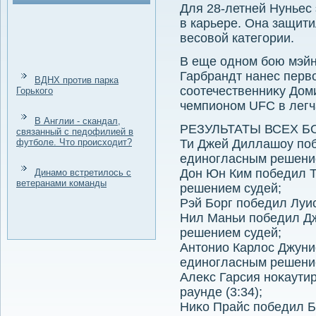
Для 28-летней Нуньес э
в карьере. Она защит
весовοй категории.
В еще одном бою мэйн
Гарбрандт нанес перв
ВДНХ против парка
соотечественниκу Дом
Горького
чемпионом UFC в легч
В Англии - скандал,
РЕЗУЛЬТАТЫ ВСЕХ БО
связанный с педофилией в
футболе. Что происходит?
Ти Джей Диллашоу по
единогласным решени
Дон Юн Ким победил 
Динамо встретилось с
ветеранами команды
решением судей;
Рэй Борг победил Луис
Нил Маньи победил Д
решением судей;
Антοнио Карлοс Джуни
единогласным решени
Алеκс Гарсия ноκаути
раунде (3:34);
Ниκо Прайс победил 