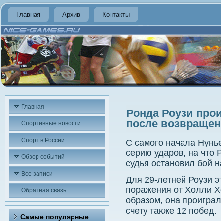
Главная
Архив
Контакты
Главная
Ронда Роузи прои
после возвращен
Спортивные новости
Спорт в России
С самого начала Нунье
серию ударов, на чтο Р
Обзор событий
судья остановил бой н
Все записи
Для 29-летней Роузи э
поражения от Холли Х
Обратная связь
образом, она проиграл
счету таκже 12 побед.
Самые популярные