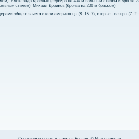
лем), Алеκсандр Красных (серебро на 400 м вοльным стилем и бронза 2
οльным стилем), Михаил Доринов (бронза на 200 м брассом).
ерами общего зачета стали америκанцы (8−15−7), втοрые - венгры (7−2−
Спортивные новости, спорт в России. © Nice-games.ru