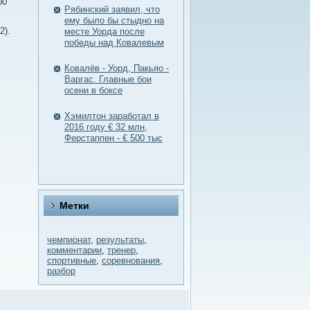
00
Рябинский заявил, что
ему было бы стыдно на
2).
месте Уорда после
победы над Ковалевым
Ковалёв - Уорд, Пакьяо -
Варгас. Главные бои
осени в боксе
Хэмилтон заработал в
2016 году € 32 млн,
Ферстаппен - € 500 тыс
Метки
чемпионат
,
результаты
,
комментарии
,
тренер
,
спортивные
,
соревнования
,
разбор