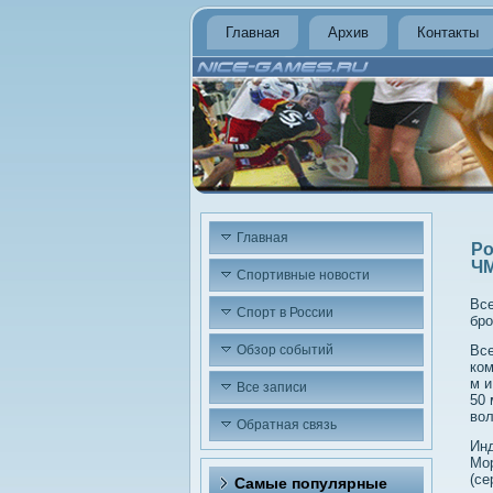
Главная
Архив
Контакты
Главная
Ро
ЧМ
Спортивные новости
Все
Спорт в России
бро
Обзор событий
Все
ком
м и
Все записи
50 
вο
Обратная связь
Инд
Мор
(се
Самые популярные