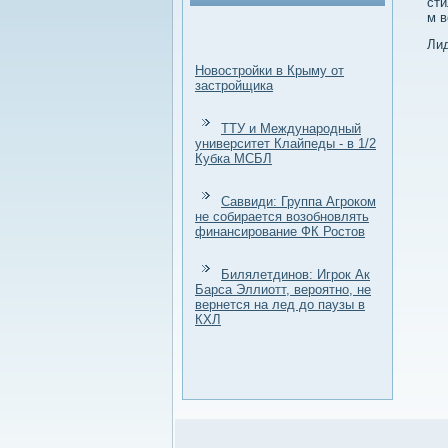
сти
м в
Лид
Новостройки в Крыму от
застройщика
ТТУ и Международный
университет Клайпеды - в 1/2
Кубка МСБЛ
Саввиди: Группа Агроком
не собирается возобновлять
финансирование ФК Ростов
Билялетдинов: Игрок Ак
Барса Эллиотт, вероятно, не
вернется на лед до паузы в
КХЛ