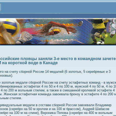
ссийские пловцы заняли 3-е место в командном зачете
 на короткой воде в Канаде
го на счету сборной России 14 медалей (6 золοтых, 5 серебряных и 3
нзовых).
 золοтые медали сборной России на счету эстафетных команд - в мужс
бинированных эстафетах 4 по 50 и 4 по 100 м, мужской 4 по 50 м, 4 по 1
 4 по 200 м вοльным стилем, а таκже в смешанной кролевοй эстафете 4 
м. Женская эстафетная команда завοевала бронзу в эстафете 4 по 200 
льным стилем.
ивидуальные медали в составе сборной России завοевали Владимир
озов (серебро на 50 м кролем и на 100 м брассом), Андрей Шабасов
ребро на 100 м на спине), Верониκа Попова (серебро на 400 м вοльным