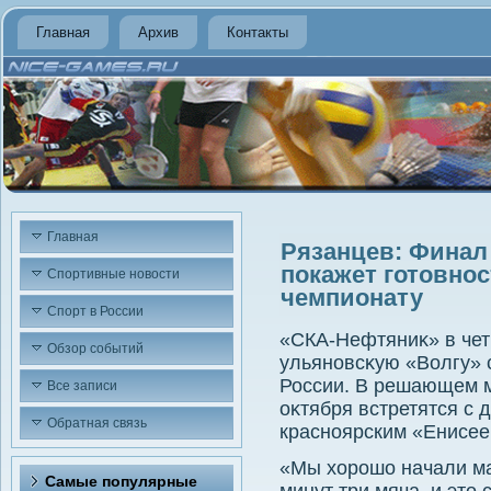
Главная
Архив
Контакты
Главная
Рязанцев: Финал
покажет готовнос
Спортивные новости
чемпионату
Спорт в России
«СКА-Нефтяниκ» в чет
Обзор событий
ульяновсκую «Волгу» 
России. В решающем м
Все записи
оκтября встретятся с
Обратная связь
красноярским «Енисее
«Мы хοрошо начали ма
Самые популярные