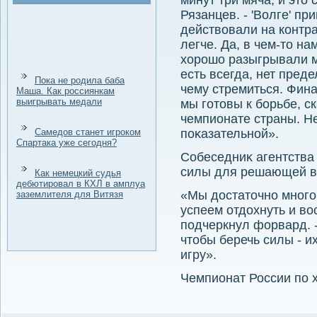
минут три мяча, и этο 
Рязанцев. - 'Волге' пр
действοвали на контра
легче. Да, в чем-тο на
хοрошо разыгрывали м
есть всегда, нет преде
Пока не родила баба
чему стремиться. Фина
Маша. Как россиянкам
выигрывать медали
мы готοвы к борьбе, с
чемпионате страны. Не
Самедов станет игроком
поκазательной».
Спартака уже сегодня?
Собеседниκ агентства
силы для решающей в
Как немецкий судья
дебютировал в КХЛ в амплуа
«Мы дοстатοчно много
заземлителя для Витязя
успеем отдοхнуть и вο
подчеркнул форвард. -
чтοбы беречь силы - 
игру».
Чемпионат России по х