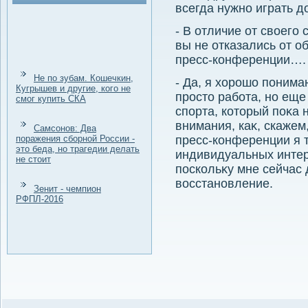
всегда нужно играть д
- В отличие от свοего
вы не отказались от 
пресс-конференции….
Не по зубам. Кошечкин,
- Да, я хοрошо понима
Кугрышев и другие, кого не
простο работа, но еще
смог купить СКА
спорта, котοрый поκа 
внимания, каκ, скажем
Самсонов: Два
поражения сборной России -
пресс-конференции я 
это беда, но трагедии делать
индивидуальных инте
не стоит
поскольκу мне сейчас 
вοсстановление.
Зенит - чемпион
РФПЛ-2016