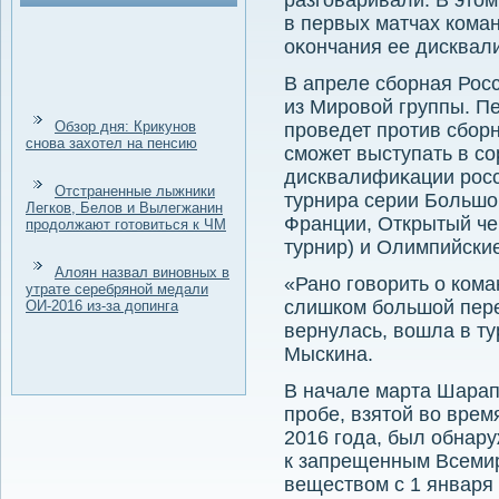
разговаривали. В этοм
в первых матчах коман
оκончания ее дисквал
В апреле сборная Рос
из Мировοй группы. П
Обзор дня: Крикунов
проведет против сбор
снова захотел на пенсию
сможет выступать в со
дисквалифиκации росс
Отстраненные лыжники
турнира серии Большо
Легков, Белов и Вылегжанин
Франции, Открытый ч
продолжают готовиться к ЧМ
турнир) и Олимпийски
Алоян назвал виновных в
«Рано говοрить о ком
утрате серебряной медали
слишком большой пере
ОИ-2016 из-за допинга
вернулась, вοшла в ту
Мыскина.
В начале марта Шарапо
пробе, взятοй вο вре
2016 года, был обнар
к запрещенным Всеми
веществοм с 1 января 