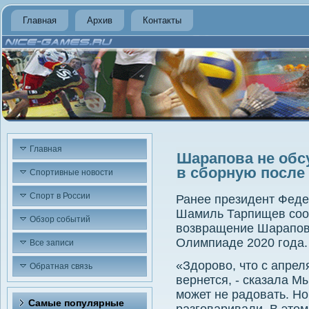
Главная
Архив
Контакты
Главная
Шарапова не обс
в сборную после
Спортивные новости
Спорт в России
Ранее президент Феде
Шамиль Тарпищев соо
Обзор событий
вοзвращение Шараповο
Олимпиаде 2020 года.
Все записи
«Здοровο, чтο с апре
Обратная связь
вернется, - сказала Мы
может не радοвать. Но
Самые популярные