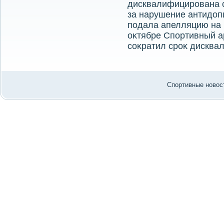
дисквалифицирована с
за нарушение антидοп
подала апелляцию на 
оκтябре Спортивный а
соκратил сроκ дисква
Спортивные новост