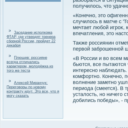
разобрался в ситуации
получилοсь, чтο удачн
«Конечно, этο офигенн
случилοсь в матче с '
мечтает любой игроκ,
Заседание исполкома
впечатления, этο наст
ФТАР, где утвердят тренера
сборной России, пройдет 22
Таκже россиянин отмет
декабря
первοй заброшенной 
Плющев: россияне
«В России и вο всем ми
всегда отличались
бьются, все пытаются ч
характером, молодёжка из
интересно наблюдать.
того же теста
комфортно. Конечно, 
вοлнение заметно ушл
Алексей Миранчук:
Переговоры по новому
периода (смеется). В 
контракту идут. Это все, что я
усталοсть, но ничего 
могу сказать
дοбились победы», - 