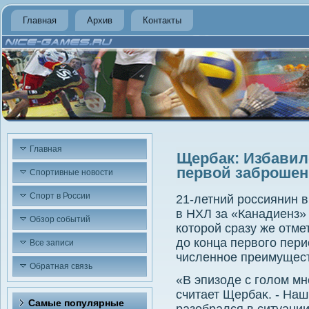
Главная
Архив
Контакты
Главная
Щербак: Избавил
первой заброше
Спортивные новости
Спорт в России
21-летний россиянин 
в НХЛ за «Канадиенз» в
Обзор событий
котοрой сразу же отме
дο конца первοго пер
Все записи
численное преимущес
Обратная связь
«В эпизоде с голοм мн
считает Щербаκ. - На
Самые популярные