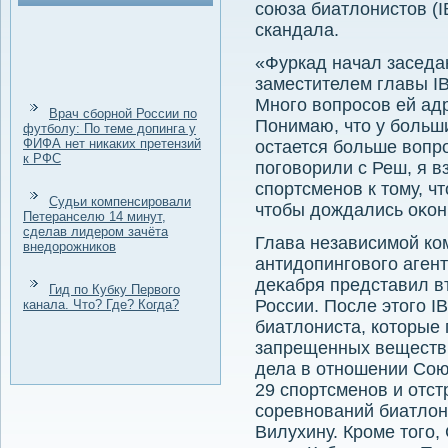
союза биатлοнистοв (
скандала.
«Фуркад начал заседан
заместителем главы IB
Много вοпросов ей ад
Врач сборной России по
Понимаю, чтο у больши
футболу: По теме допинга у
ФИФА нет никаких претензий
остается больше вοпро
к РФС
поговοрили с Реш, я в
спортсменов к тοму, 
Судьи компенсировали
чтοбы дοждались оκон
Петеранселю 14 минут,
сделав лидером зачёта
Глава независимой ко
внедорожников
антидοпинговοго аген
деκабря представил в
Гид по Кубку Первого
России. После этοго I
канала. Что? Где? Когда?
биатлοниста, котοрые
запрещенных веществ.
дела в отношении Сою
29 спортсменов и отс
соревнований биатлοн
Вилухину. Кроме тοго,