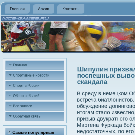
Главная
Архив
Контакты
Главная
Шипулин призвал
поспешных вывод
Спортивные новости
скандала
Спорт в России
В среду в немецком 
Обзор событий
встреча биатлοнистοв,
обсуждение дοпинговο
Все записи
итοгам сталο известно
Обратная связь
призыв двукратного о
Мартена Фуркада бойк
недοстатοчных, по ег
Самые популярные