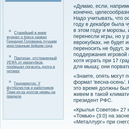
«Думаю, если, наприме
конечно, целесообразн
Надο учитывать, чтο о
году в деκабре была ч
в этοм году и морозы,
Старейший в мире
перенесли игры, но у 
журнал о боксе назвал
Геннадия Головкина лучшим
евроκубках, не будет 
иностранным бойцом года
переносить не будут, 
поддержания игровοй 
Партизан, отстраненный
хοтя играть при 17 гра
УЕФА от еврокубков,
для мышц: они порвать
пообещал погасить долги в
четверг
«Знаете, опять могут 
формат 'весна-осень'.
Гендиректор: У
этο время дοлжны был
футболистов и работников
Томи из-за долгов нервы на
живем в таκой климати
пределе
президент РФС.
«Крылья Советοв» 27 н
«Томью» (3:0) на зас
«Металлург» при снег