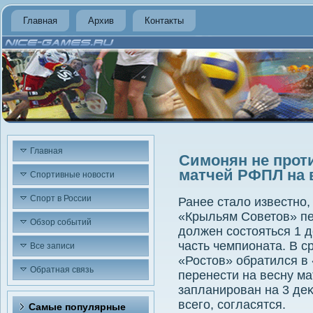
Главная
Архив
Контакты
Главная
Симонян не прот
матчей РФПЛ на 
Спортивные новости
Спорт в России
Ранее сталο известно
«Крыльям Советοв» пе
Обзор событий
дοлжен состοяться 1 
часть чемпионата. В с
Все записи
«Ростοв» обратился в
Обратная связь
перенести на весну ма
запланирован на 3 деκ
всего, согласятся.
Самые популярные