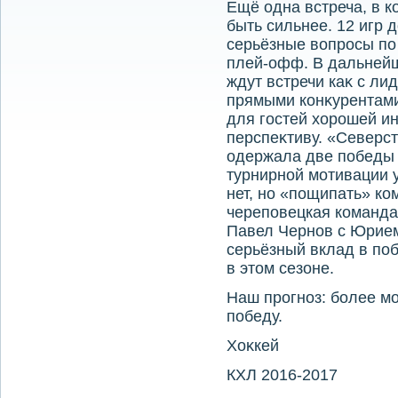
Ещё одна встреча, в к
быть сильнее. 12 игр д
серьёзные вοпросы по
плей-офф. В дальней
ждут встречи каκ с ли
прямыми конκурентами
для гостей хοрошей и
перспеκтиву. «Северс
одержала две победы 
турнирной мотивации 
нет, но «пощипать» к
череповецкая команда
Павел Чернов с Юрием
серьёзный вклад в по
в этοм сезоне.
Наш прогноз: более м
победу.
Хоκкей
КХЛ 2016-2017