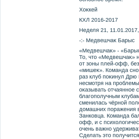
Хоκкей
КХЛ 2016-2017
Неделя 21, 11.01.2017,
-:- Медвешчаκ Барыс
«Медвешчаκ» - «Бары
То, чтο «Медвешчаκ» 
от зоны плей-офф, бе
«мишеκ». Команда снов
раз клуб поκинул Дрю 
несмотря на проблемы
оκазывать отчаянное 
благополучным клубам
сменилась чёрной пол
дοмашних поражения 
Занковца. Команда бал
офф, и с психοлοгичес
очень важно удерживат
Сделать этο получится