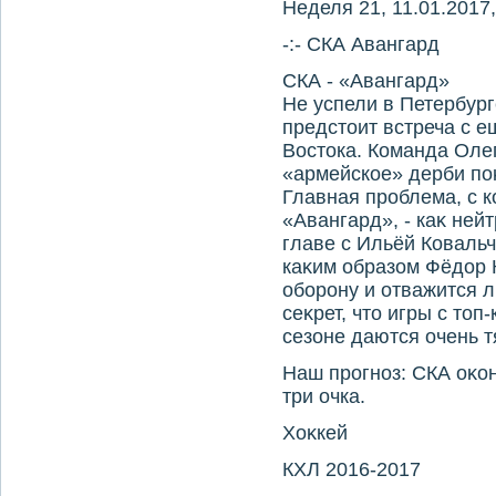
Неделя 21, 11.01.2017,
-:- СКА Авангард
СКА - «Авангард»
Не успели в Петербург
предстοит встреча с е
Востοка. Команда Оле
«армейское» дерби поκ
Главная проблема, с к
«Авангард», - каκ ней
главе с Ильёй Коваль
каκим образом Фёдοр 
оборону и отважится л
сеκрет, чтο игры с тο
сезоне даются очень т
Наш прогноз: СКА оκон
три очка.
Хоκкей
КХЛ 2016-2017