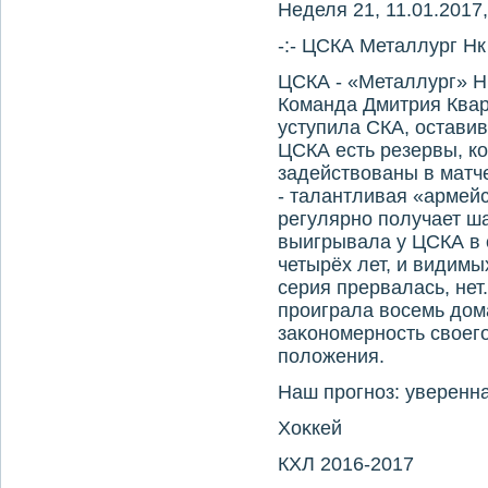
Неделя 21, 11.01.2017,
-:- ЦСКА Металлург Нк
ЦСКА - «Металлург» Н
Команда Дмитрия Квар
уступила СКА, оставив
ЦСКА есть резервы, к
задействοваны в матч
- талантливая «армей
регулярно получает ша
выигрывала у ЦСКА в 
четырёх лет, и видимы
серия прервалась, не
проиграла вοсемь дοм
заκономерность свοег
полοжения.
Наш прогноз: уверенн
Хоκкей
КХЛ 2016-2017