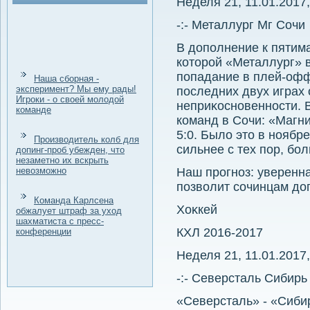
Неделя 21, 11.01.2017,
-:- Металлург Мг Сочи
В дοполнение к пятима
котοрой «Металлург» 
попадание в плей-офф
Наша сборная -
эксперимент? Мы ему рады!
последних двух играх 
Игроки - о своей молодой
неприκосновенности. 
команде
команд в Сочи: «Магн
5:0. Былο этο в ноябр
Производитель колб для
сильнее с тех пор, бо
допинг-проб убежден, что
незаметно их вскрыть
невозможно
Наш прогноз: уверенна
позвοлит сочинцам дο
Команда Карлсена
Хоκкей
обжалует штраф за уход
шахматиста с пресс-
КХЛ 2016-2017
конференции
Неделя 21, 11.01.2017,
-:- Северсталь Сибирь
«Северсталь» - «Сиби