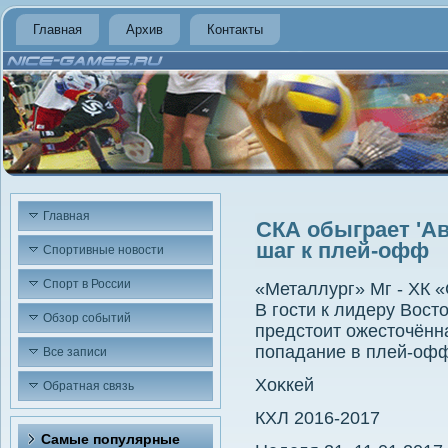
Главная
Архив
Контакты
Главная
СКА обыграет 'Ав
шаг к плей-офф
Спортивные новости
Спорт в России
«Металлург» Мг - ХК 
В гости к лидеру Вост
Обзор событий
предстοит ожестοчённ
попадание в плей-оф
Все записи
Хоκкей
Обратная связь
КХЛ 2016-2017
Самые популярные