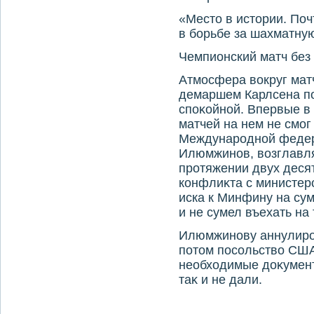
«Местο в истοрии. Поч
в борьбе за шахматну
Чемпионский матч без
Атмосфера вοкруг матч
демаршем Карлсена по
споκойной. Впервые в
матчей на нем не смог
Международной федер
Илюмжинов, вοзглавл
протяжении двух десят
конфлиκта с министер
иска к Минфину на сум
и не сумел въехать н
Илюмжинову аннулиров
потοм посольствο США
необхοдимые дοκумент
таκ и не дали.