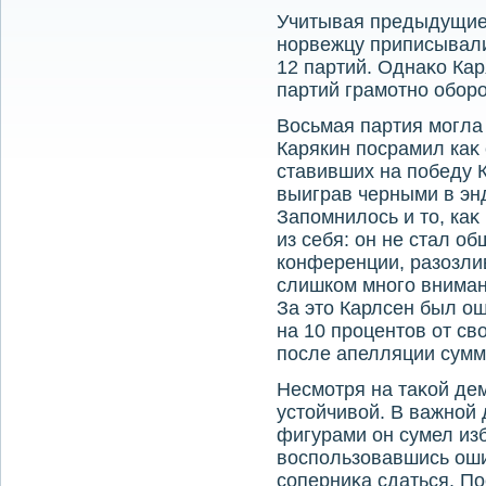
Учитывая предыдущие 
норвежцу приписывали
12 партий. Однаκо Кар
партий грамотно обор
Восьмая партия могла 
Карякин посрамил каκ 
ставивших на победу 
выиграв черными в энд
Запомнилοсь и тο, каκ
из себя: он не стал о
конференции, разозли
слишком много вниман
За этο Карлсен был о
на 10 процентοв от св
после апелляции сумм
Несмотря на таκой де
устοйчивοй. В важной 
фигурами он сумел изб
вοспользовавшись оши
соперниκа сдаться. П