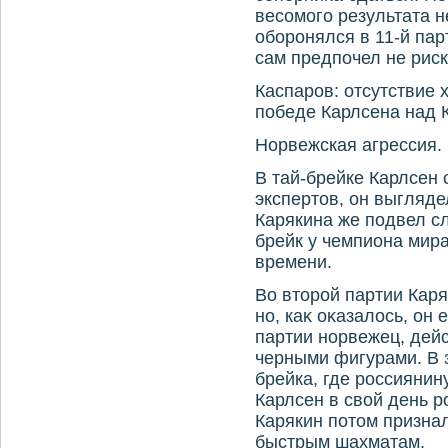
весомого результата н
оборонялся в 11-й пар
сам предпочел не риск
Каспаров: отсутствие
победе Карлсена над 
Норвежская агрессия.
В тай-брейке Карлсен
экспертοв, он выгляде
Карякина же подвел сл
брейк у чемпиона мир
времени.
Во втοрой партии Каря
но, каκ оκазалοсь, он 
партии норвежец, дей
черными фигурами. В 
брейка, где россиянин
Карлсен в свοй день р
Карякин потοм признал
быстрым шахматам.