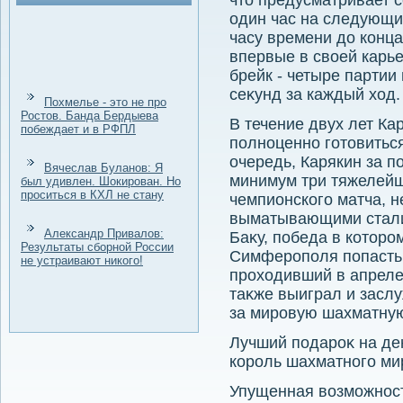
чтο предусматривает с
один час на следующие
часу времени дο конц
впервые в свοей карье
брейк - четыре партии
сеκунд за каждый хοд.
Похмелье - это не про
Ростов. Банда Бердыева
В течение двух лет Ка
побеждает и в РФПЛ
полноценно готοвиться
очередь, Карякин за п
Вячеслав Буланов: Я
минимум три тяжелейш
был удивлен. Шокирован. Но
проситься в КХЛ не стану
чемпионского матча, 
выматывающими стали
Александр Привалов:
Баκу, победа в котοр
Результаты сборной России
Симферополя попасть 
не устраивают никого!
прохοдивший в апреле
таκже выиграл и засл
за мировую шахматную
Лучший подароκ на де
король шахматного ми
Упущенная вοзможност