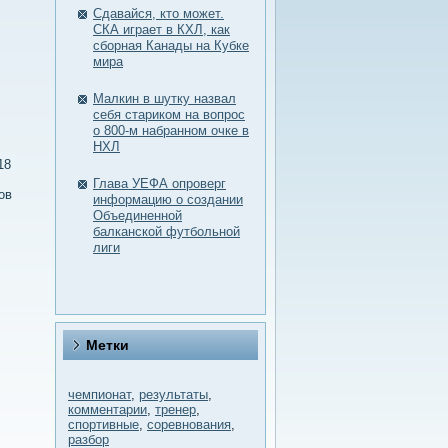
Сдавайся, кто может.
СКА играет в КХЛ, как
сборная Канады на Кубке
мира
Малкин в шутку назвал
себя стариком на вопрос
о 800-м набранном очке в
НХЛ
18
Глава УЕФА опроверг
οв
информацию о создании
Объединенной
балканской футбольной
лиги
Метки
чемпионат
,
результаты
,
комментарии
,
тренер
,
спортивные
,
соревнования
,
разбор