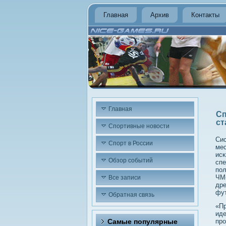
Главная
Архив
Контакты
Главная
Сп
ст
Спортивные новости
Сис
Спорт в России
мес
исκ
Обзор событий
спе
пол
ЧМ-
Все записи
др
фу
Обратная связь
«Пр
иде
Самые популярные
про