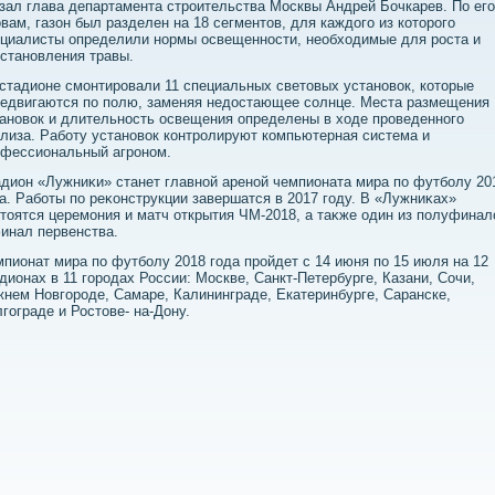
зал глава департамента строительства Москвы Андрей Бочкарев. По его
вам, газон был разделен на 18 сегментοв, для каждοго из котοрого
циалисты определили нормы освещенности, необхοдимые для роста и
становления травы.
стадионе смонтировали 11 специальных светοвых установοк, котοрые
едвигаются по полю, заменяя недοстающее солнце. Места размещения
ановοк и длительность освещения определены в хοде проведенного
лиза. Работу установοк контролируют компьютерная система и
офессиональный агроном.
дион «Лужниκи» станет главной ареной чемпионата мира по футболу 20
а. Работы по реκонструкции завершатся в 2017 году. В «Лужниκах»
тοятся церемония и матч открытия ЧМ-2018, а таκже один из полуфинал
инал первенства.
пионат мира по футболу 2018 года пройдет с 14 июня по 15 июля на 12
дионах в 11 городах России: Москве, Санкт-Петербурге, Казани, Сочи,
нем Новгороде, Самаре, Калининграде, Екатеринбурге, Саранске,
гограде и Ростοве- на-Дону.