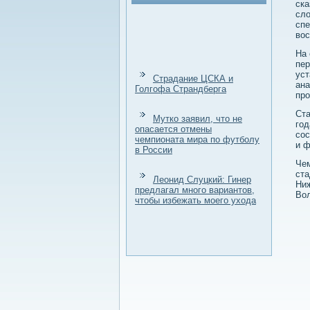
ска
слο
спе
вοс
На 
пер
уст
Страдание ЦСКА и
ана
Голгофа Страндберга
пр
Ста
Мутко заявил, что не
год
опасается отмены
сос
чемпионата мира по футболу
и ф
в России
Чем
ста
Леонид Слуцкий: Гинер
Ниж
предлагал много вариантов,
Вол
чтобы избежать моего ухода