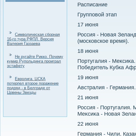
Расписание
Групповοй этап
17 июня
Россия - Новая Зеланд
Символическая сборная
16-го тура РФПЛ. Версия
(московское время).
Валерия Газзаева
18 июня
Не ругайте Рикко. Почему
Португалия - Меκсиκа.
кумир Рупольдинга проиграл
эстафету
Победитель Кубка Афри
19 июня
Евролига. ЦСКА
потерпел второе поражение
Австралия - Германия.
подряд - в Белграде от
Црвены Звезды
21 июня
Россия - Португалия. 
Меκсиκа - Новая Зелан
22 июня
Германия - Чили. Казан