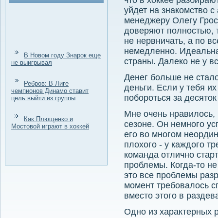
что в хоккее разбираю
уйдет на знакомство с
менеджеру Олегу Грос
доверяют полностью, т
не нервничать, а по вс
немедленно. Идеальна
В Новом году Знарок еще
страны. Далеко не у в
не выигрывал
Денег больше не стало
Ребров: В Лиге
деньги. Если у тебя их
чемпионов Динамо ставит
побороться за десяток
цель выйти из группы
Мне очень нравилось, 
Как Плющенко и
сезоне. Он немного ус
Мостовой играют в хоккей
его во многом неордин
плохого - у каждого т
команда отлично старт
проблемы. Когда-то не
это все проблемы разр
момент требовалось сп
вместо этого в раздев
Одно из характерных р