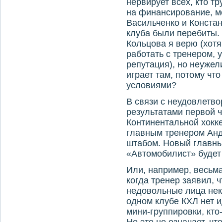
нервирует всех, кто т
на финансирование, м
Васильченко и Конста
клуба были перебиты. 
Кольцова я верю (хотя
работать с тренером, 
репутация), но неужел
играет там, потому ч
условиями?
В связи с неудовлетв
результатами первой 
Континентальной хокке
главным тренером Анд
штабом. Новый главн
«Автомобилист» будет 
Или, например, весьм
когда тренер заявил, 
недовольные лица нек
одном клубе КХЛ нет 
мини-группировки, кто-т