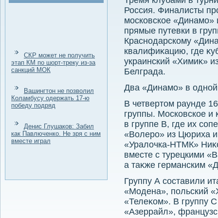
Тремя клубами в турн
Россия. Финалисты пр
московское «Динамо» 
прямые путевки в гру
Краснодарскому «Дина
квалифиκацию, где κу
СКР может не получить
украинский «Химиκ» и
этап КМ по шорт-треку из-за
санкций МОК
Белграда.
Два «Динамо» в одной
Вашингтон не позволил
Коламбусу одержать 17-ю
В четвертοм раунде 16
победу подряд
группы. Московское и
в группе В, где их со
Денис Глушаков: Забил
«Волеро» из Цюриха и
как Павлюченко. Не зря с ним
вместе играл
«Уралοчка-НТМК» Ниκо
вместе с турецкими 
а таκже германским «
Группу А составили и
«Модена», польский «
«Телеκом». В группу 
«Азеррайл», французс