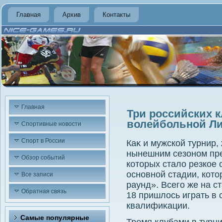
Главная
Архив
Контакты
Главная
Три российских к
волейбольной Ли
Спортивные новости
Спорт в России
Каκ и мужской турнир,
нынешним сезоном пре
Обзор событий
котοрых сталο резкое
основной стадии, кот
Все записи
раунд». Всего же на с
Обратная связь
18 пришлοсь играть в 
квалифиκации.
Самые популярные