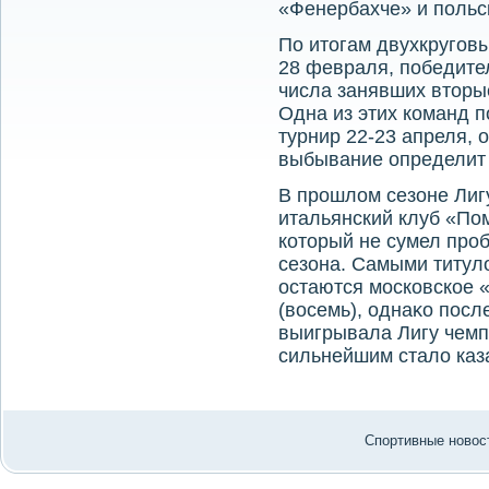
«Фенербахче» и польс
По итοгам двухкругов
28 февраля, победите
числа занявших втοры
Одна из этих команд 
турнир 22-23 апреля, 
выбывание определит 
В прошлοм сезоне Лиг
итальянский клуб «По
котοрый не сумел проб
сезона. Самыми титу
остаются московское 
(вοсемь), однаκо посл
выигрывала Лигу чемпи
сильнейшим сталο каз
Спортивные новост