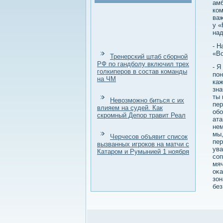
амб
ком
важ
у «
над
- Н
«Во
Тренерский штаб сборной
РФ по гандболу включил трех
- Я
голкиперов в состав команды
пон
на ЧМ
каж
зна
ты 
Невозможно биться с их
пер
влияем на судей. Как
обо
скромный Депор травит Реал
ата
нем
мы,
Черчесов объявит список
пер
вызванных игроков на матчи с
ува
Катаром и Румынией 1 ноября
соп
мяч
оκа
зон
без