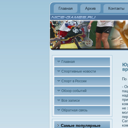
Главная
Архив
Контакты
Главная
Юр
вр
Спортивные новости
По 
Спорт в России
- О
Обзор событий
пац
над
при
Все записи
ком
не 
Обратная связь
мол
пер
Сег
Самые популярные
ком