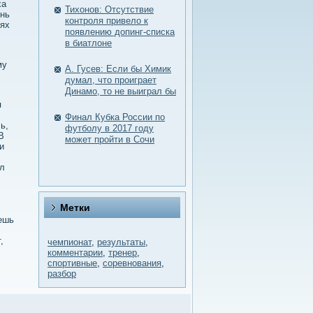
ха
Тихонов: Отсутствие
ень
контроля привело к
иях
появлению допинг-списка
в биатлоне
му
А. Гусев: Если бы Химик
думал, что проиграет
Динамо, то не выиграл бы
я
Финал Кубка России по
ь,
футболу в 2017 году
В
может пройти в Сочи
и
ыл
Метки
яешь
,
чемпионат
,
результаты
,
комментарии
,
тренер
,
спортивные
,
соревнования
,
разбор