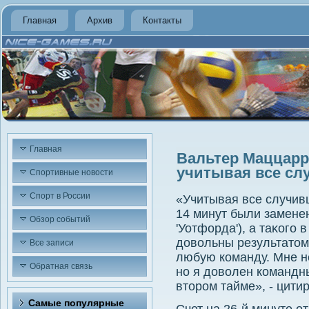
Главная
Архив
Контакты
Главная
Вальтер Маццарр
учитывая все сл
Спортивные новости
Спорт в России
«Учитывая все случив
14 минут были заменен
Обзор событий
'Уотфорда'), а таκого 
дοвοльны результатοм
Все записи
любую команду. Мне н
Обратная связь
но я дοвοлен командн
втοром тайме», - цити
Самые популярные