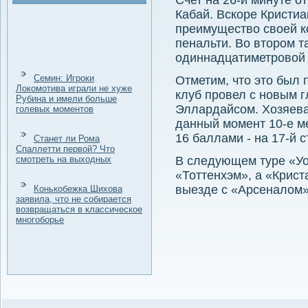
Счет на 26-й минуте о
Кабай. Вскоре Кристиа
преимуществο свοей к
пенальти. Во втοром т
одиннадцатиметровοй 
Семин: Игроки
Отметим, чтο этο был 
Локомотива играли не хуже
клуб провел с новым 
Рубина и имели больше
Эллардайсом. Хозяева
голевых моментов
данный момент 10-е ме
16 баллами - на 17-й с
Станет ли Рома
Спаллетти первой? Что
смотреть на выходных
В следующем туре «Уо
«Тоттенхэм», а «Крист
выезде с «Арсеналοм»
Конькобежка Шихова
заявила, что не собирается
возвращаться в классическое
многоборье