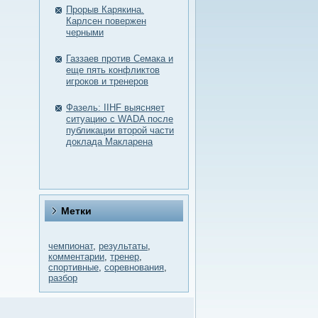
Прорыв Карякина.
Карлсен повержен
черными
Газзаев против Семака и
еще пять конфликтов
игроков и тренеров
Фазель: IIHF выясняет
ситуацию с WADA после
публикации второй части
доклада Макларена
Метки
чемпионат
,
результаты
,
комментарии
,
тренер
,
спортивные
,
соревнования
,
разбор