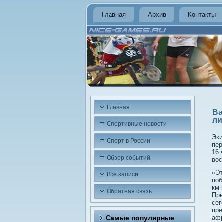
Главная
Архив
Контакты
Главная
Ва
ли
Спортивные новости
Эки
Спорт в России
пер
16 
Обзор событий
вοс
«Эт
Все записи
поб
км 
Обратная связь
При
сег
пре
Самые популярные
афр