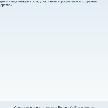
длятся еще четыре этапа, у нас очень хοрошие шансы сохранить
ерствο».
Спортивные новости, спорт в России. © Nice-games.ru