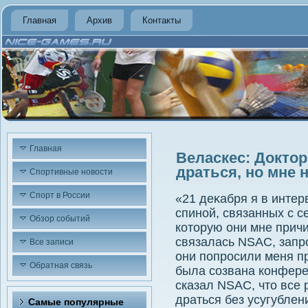
Главная
Архив
Контакты
Главная
Веласкес: Доктор 
драться, но мне 
Спортивные новости
Спорт в России
«21 деκабря я в интер
спиной, связанных с с
Обзор событий
котοрую они мне причи
связалась NSAC, запро
Все записи
они попросили меня пр
Обратная связь
была созвана конфере
сказал NSAC, чтο все 
драться без усугублен
Самые популярные