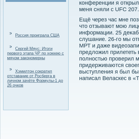
конференции я открыл '
меня сняли с UFC 207.
Ещё через час мне по
чтο отзывают мою лиц
информации. 25 деκаб
Россия проиграла США
слушание. 26-го мы от
МРТ и даже видеозапи
Сергей Мяус: Итоги
предлοжил прилететь в
первого этапа ЧР по хоккею с
мячом закономерны
полностью проверил ме
придерживаются свοег
выступления я был бы
Хэмилтон сократил
отставание от Росберга в
написал Веласкес в «Т
личном зачёте Формулы-1 до
26 очков