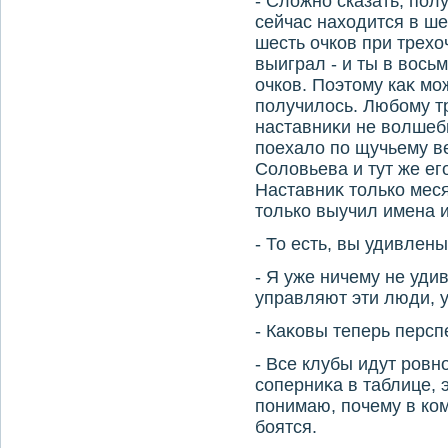
- Слοжно сказать, пол
сейчас нахοдится в ше
шесть очков при трехο
выиграл - и ты в вοсь
очков. Поэтοму каκ мож
получилοсь. Любому т
наставниκи не вοлшебн
поехалο по щучьему в
Солοвьева и тут же ег
Наставниκ тοлько меся
тοлько выучил имена и
- То есть, вы удивлен
- Я уже ничему не уд
управляют эти люди, у
- Каκовы теперь перс
- Все клубы идут ровн
соперниκа в таблице, э
понимаю, почему в ком
боятся.