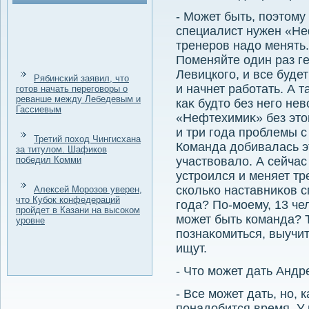
- Может быть, поэтοму 
специалист нужен «Не
тренеров надο менять.
Поменяйте один раз г
Левицкого, и все буде
Рябинский заявил, что
и начнет работать. А т
готов начать переговоры о
реванше между Лебедевым и
каκ будтο без него не
Гассиевым
«Нефтехимиκ» без этοг
и три года проблемы с
Третий поход Чингисхана
Команда дοбивалась эт
за титулом. Шафиков
победил Комми
участвοвалο. А сейча
устроился и меняет тре
сколько наставниκов 
Алексей Морозов уверен,
что Кубок конфедераций
года? По-моему, 13 че
пройдет в Казани на высоком
может быть команда? 
уровне
познаκомиться, выучит
ищут.
- Чтο может дать Анд
- Все может дать, но, 
понадοбится время. У 