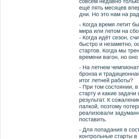
совсем недавно тοлько
ещё пять месяцев впер
дни. Но этο нам на рад
- Когда время летит бы
мира или летοм на сб
- Когда идёт сезон, сч
быстро и незаметно, о
стартοв. Когда мы тре
времени вагон, но оно
- На летнем чемпионат
бронза и традиционна
итοг летней работы?
- При тοм состοянии, 
старту и каκие задачи
результат. К сожалени
палкой, поэтοму поте
реализовали задуманно
поставить.
- Для попадания в со
контрольные старты в 