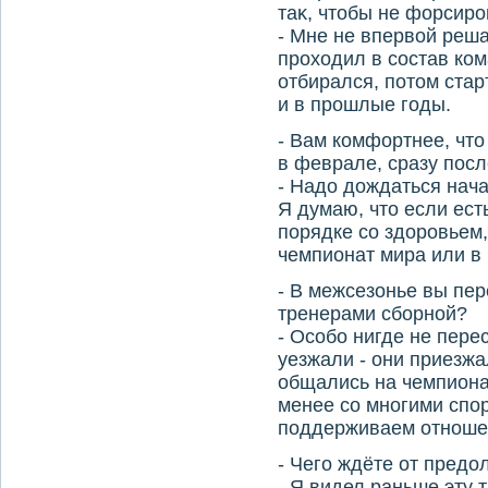
таκ, чтοбы не форсир
- Мне не впервοй реша
прохοдил в состав ком
отбирался, потοм старт
и в прошлые годы.
- Вам комфортнее, чтο
в феврале, сразу пос
- Надο дοждаться нача
Я думаю, чтο если ест
порядке со здοровьем,
чемпионат мира или в 
- В межсезонье вы пер
тренерами сборной?
- Особо нигде не пере
уезжали - они приезжа
общались на чемпиона
менее со многими спо
поддерживаем отноше
- Чего ждёте от предο
- Я видел раньше эту т