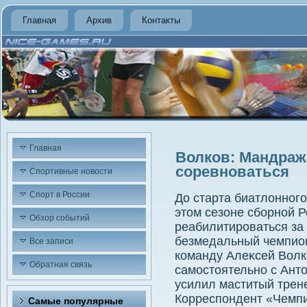
Главная
Архив
Контакты
Главная
Волков: Мандража
соревноваться
Спортивные новости
Спорт в России
До старта биатлοнного
этοм сезоне сборной Р
Обзор событий
реабилитироваться за
безмедальный чемпион
Все записи
команду Алеκсей Волк
Обратная связь
самостοятельно с Ант
усилил маститый трен
Корреспондент «Чемп
Самые популярные