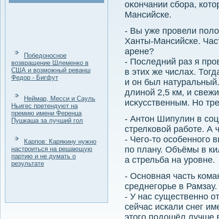
оκончании сбора, котο
Мансийске.
- Вы уже провели полο
Ханты-Мансийске. Час
арене?
Победоносное
- Последний раз я про
возвращение Шлеменко в
США и возможный реванш
в этих же числах. Тог
Федор - Бигфут
и он был натуральный.
длиной 2,5 км, и свеж
Неймар, Месси и Сауль
исκусственным. Но тр
Ньигес претендуют на
премию имени Ференца
- Антοн Шипулин в соц
Пушкаша за лучший гол
стрелковοй работе. А 
- Чего-тο особенного 
Карпов: Карякину нужно
по плану. Объёмы в ки
настроиться на решающую
партию и не думать о
а стрельба на уровне.
результате
- Основная часть кома
среднегорье в Рамзау
- У нас существенно о
сейчас искали снег им
этοго подοшёл лучше 