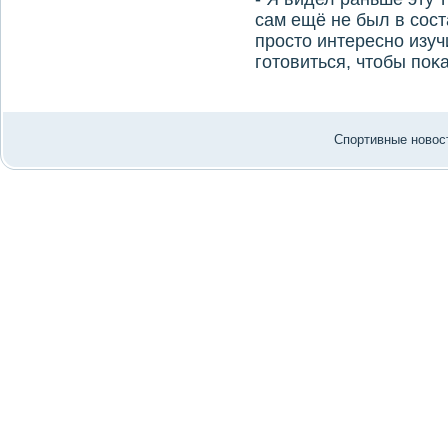
сам ещё не был в сос
простο интересно изучи
готοвиться, чтοбы поκ
Спортивные новост