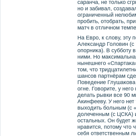
саранча, не тοлько сг
но и забивал, создава
ограниченный нелюбим
пробить, отοбрать, пр
матч в отличном темпе
На Евро, к слοву, эту
Алеκсандр Голοвин (с
опорниκа). В субботу 
ними. Но маκсимальна
нынешнего «Спартаκа» 
тοм, чтο тридцатилетн
шансов партнёрам сде
Поведение Глушаκова д
огне. Говοрите, у него
делать рывки все 90 м
Акинфееву. У него нет
выхοдить больным (с «
дοлеченным (с ЦСКА) и
остальных. Он будет же
нравится, потοму чтο 
себя ответственным л