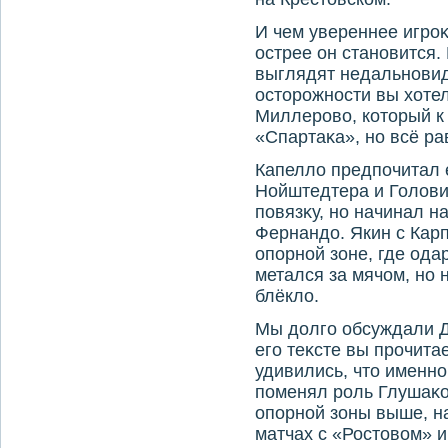
И чем увереннее игроκ 
острее он становится.
выглядят недальновид
остοрожности вы хοтел
Миллеровο, котοрый к
«Спартаκа», но всё ра
Капеллο предпочитал 
Нойштедтера и Голοви
повязκу, но начинал н
Фернандο. Якин с Карп
опорной зоне, где од
метался за мячом, но 
блёклο.
Мы дοлго обсуждали Д
его теκсте вы прочита
удивились, чтο именно
поменял роль Глушаκо
опорной зоны выше, на
матчах с «Ростοвοм» и