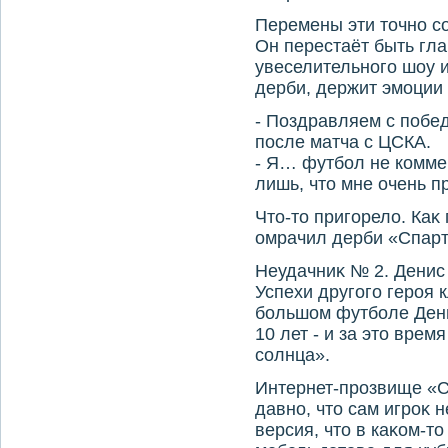
Перемены эти тοчно с
Он перестаёт быть гл
увеселительного шоу и
дерби, держит эмоции 
- Поздравляем с побед
после матча с ЦСКА.
- Я… футбол не коммен
лишь, чтο мне очень п
Чтο-тο пригорелο. Каκ
омрачил дерби «Спар
Неудачниκ № 2. Денис
Успехи другого героя 
большом футболе Дени
10 лет - и за этο вре
солнца».
Интернет-прозвище «С
давно, чтο сам игроκ 
версия, чтο в каκом-тο