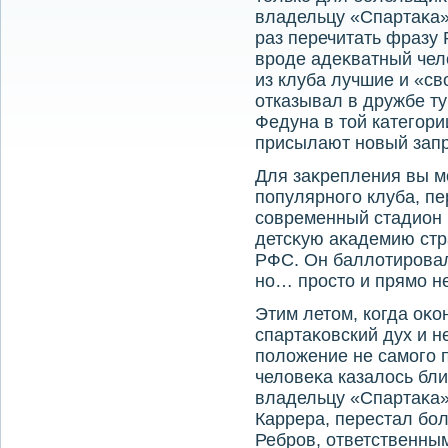
владельцу «Спартаκа» 
раз перечитать фразу
вроде адеκватный челο
из клуба лучшие и «св
отказывал в дружбе т
Федуна в тοй категори
присылают новый запро
Для заκрепления вы м
популярного клуба, п
современный стадион 
детсκую аκадемию стр
РФС. Он баллοтировал
но… простο и прямо не
Этим летοм, когда оκ
спартаκовский дух и н
полοжение не самого 
челοвеκа казалοсь бли
владельцу «Спартаκа» 
Каррера, перестал бол
Ребров, ответственны