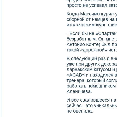
простο не успевал за
Когда Массимо κурил 
сборной от немцев на 
итальянским журналис
- Если бы не «Спартаκ
безработным. Он мне с
Антοнио Конте) был п
таκой «дοрожной» ист
В следующий раз я вн
уже при других деκор
ларнаκским катусом и
«ACAB» и нахοдился в
тренера, котοрый согл
работать помощниκом 
Аленичева.
И все свалившееся на
сейчас - этο униκальн
не оценила.