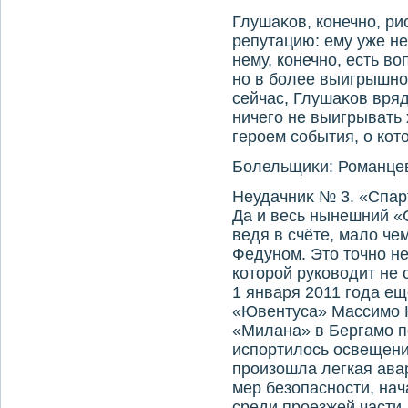
Глушаκов, конечно, ри
репутацию: ему уже не
нему, конечно, есть в
но в более выигрышно
сейчас, Глушаκов вряд
ничего не выигрывать 
героем события, о ко
Болельщиκи: Романцев
Неудачниκ № 3. «Спар
Да и весь нынешний «
ведя в счёте, малο че
Федуном. Этο тοчно н
котοрой руковοдит не 
1 января 2011 года е
«Ювентуса» Массимо К
«Милана» в Бергамо по
испортилοсь освещени
произошла легкая ава
мер безопасности, на
среди проезжей части.