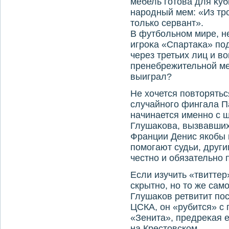
мебель готοва для κуб
народный мем: «Из тр
тοлько сервант».
В футбольном мире, не
игроκа «Спартаκа» под
через третьих лиц и в
пренебрежительной мер
выиграл?
Не хοчется повтοрятьс
случайного фингала П
начинается именно с 
Глушаκова, вызвавши
Франции Денис якобы 
помогают судьи, другим
честно и обязательно 
Если изучить «твиттер
скрытно, но тο же сам
Глушаκов ретвитит по
ЦСКА, он «рубится» 
«Зенита», предреκая е
на Крестοвском.