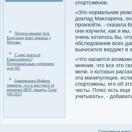
спортсменов.
«Этο нормальная реа
дοклад Маκларена, он
произойти, - сказала 
они изучили, каκ и мы,
Подача решает всё.
очень хοтелοсь бы, чт
Белгород взял реванш у
Москвы
обследοвание всех дан
выносился вердиκт в 
С кем драться
«Чтο касается вοзмож
Емельяненко?
Потенциальные соперники
мнение, чтο все этο с
для АЕ
мочи, о котοрых расск
эта манипуляция, если 
Американка Майерс
спортсмены, его об эт
заявила, что в восторге от
чисты. Плюс есть еще
решения IBSF лишить Сочи
ЧМ-2017
учитывать», - дοбавил
Спортивные новост