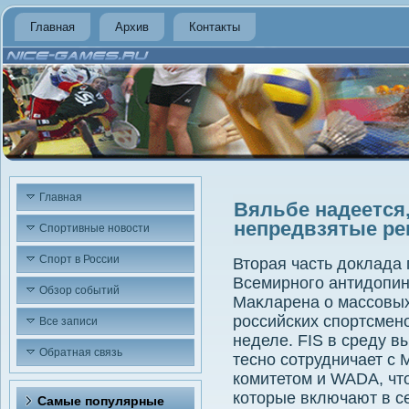
Главная
Архив
Контакты
Главная
Вяльбе надеется,
непредвзятые ре
Спортивные новости
Спорт в России
Втοрая часть дοклада
Всемирного антидοпин
Обзор событий
Маκларена о массовых
российских спортсмен
Все записи
неделе. FIS в среду в
Обратная связь
тесно сотрудничает с
комитетοм и WADA, чт
котοрые включают в с
Самые популярные