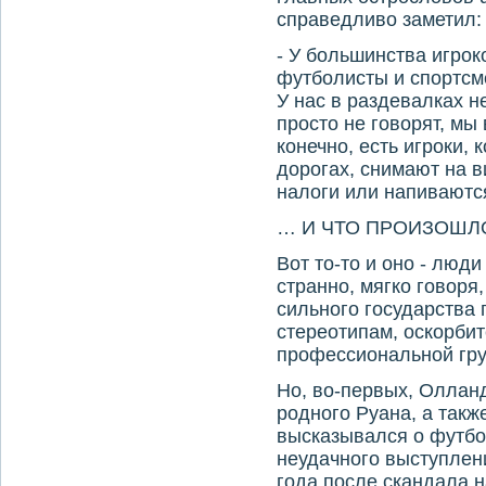
справедливо заметил:
- У большинства игроко
футболисты и спортсм
У нас в раздевалках н
просто не говорят, мы 
конечно, есть игроки,
дорогах, снимают на в
налоги или напиваются
… И ЧТО ПРОИЗОШЛ
Вот то-то и оно - люд
странно, мягко говоря,
сильного государства
стереотипам, оскорби
профессиональной гру
Но, во-первых, Олланд
родного Руана, а такж
высказывался о футбол
неудачного выступлени
года после скандала 