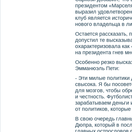
президентом «Марселя
выразил удовлетворени
клуб является истори
нового владельца в л
Остается рассказать, 
допустил те высказыв
охарактеризовала как
на президента гнев мн
Особенно резко выска
Эмманюэль Пети:
- Эти милые политики 
свысока. Я бы посове
для мозгов, чтобы об
и честность. Футболис
зарабатываем деньги и
от политиков, которые 
В свою очередь главн
Дюпра, который в пос
главных острословов 