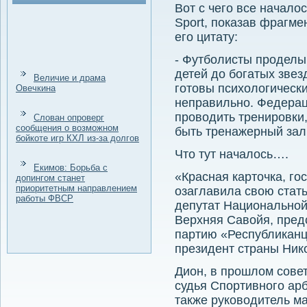
Вот с чего все начало
Sport, показав фрагме
его цитату:
- Футболисты проделы
детей до богатых звез
Величие и драма
готовы психологически,
Овечкина
неправильно. Федера
проводить тренировки,
Слован опроверг
сообщения о возможном
быть тренажерный зал
бойкоте игр КХЛ из-за долгов
Что тут началось….
Екимов: Борьба с
«Красная карточка, го
допингом станет
приоритетным направлением
озаглавила свою стать
работы ФВСР
депутат Национальной
Верхняя Савойя, пре
партию «Республиканц
президент страны Ник
Дион, в прошлом совет
судья Спортивного арб
также руководитель ма