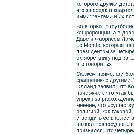
которого дружки детст
что за среда в кварт
иммигрантами и их пот
Во-вторых, о футболи
конференции, а в дов
Даве и Фабрисом Ломо
Le Monde, которые на 
президентом за четыре
октябре книгу под за
это говорить».
Скажем прямо: футбол
сравнению с другими. 
Олланд заявил, что в
приезжих», что «так б
упреки за расхождение
мнение, что «существу
религией, как таковой,
утвердить ее в качест
назвал правосудие «п
признался, что четыр