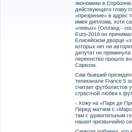
экономики в Сорбонне
действующего главу го
«презрение» в адрес т
имея диплома, хотя са
«левых» (Олланд - соц
Euro-2016 он принима
Елисейском дворце «эт
которых нет ни автори
депутат не преминула 
первенство прошло во
Саркози.
Сам бывший президент
телеканале France 5 за
считает футболистов 
страстной любви к фу
- Хожу на «Парк де Пре
Перед матчем с «Марс
там с удивительным го
нашел чрезвычайно с
Саркози добавил, что