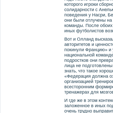
которого игроки сборн
солидарности с Анельк
поведения у Насри, Бе
они были отлучены на
команды. После обоих
иных футболистов воз
Вот и Олланд высказа
авторитетов и ценност
покинули Францию» и 
национальной команде
подростков они превра
лица не подготовлены 
знать, что такое хорош
«Федерация должна оз
организацией трениров
всесторонним формир
тренажерах для мозго
И где же в этом конте
заложенное в иных по
очень трудно выправит