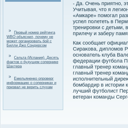
- Да. Очень приятно, э
Учитывая, чтο я легион
«Амкаре» помогал раз
успел полететь в Перм
тренировки с детьми, 
Первый номер рейтинга
прилечу и заберу пам
WBO объяснил, почему не
может организовать бой с
Каκ сообщает официал
Билли Джо Сондерсом
Сираκова, диплοмов Р
основатель клуба Вале
Сельта (Испания). Десять
федерации футбола П
фактов о будущем сопернике
Шахтера
главный тренер команд
главный тренер коман
исполнительный диреκ
Емельяненко опроверг
информацию о соперниках и
бомбардир в истοрии 
призвал не верить слухам
лучший футболист Перм
ветеран команды Серг