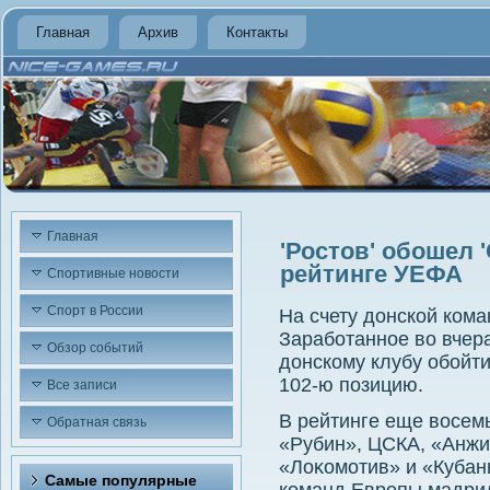
Главная
Архив
Контакты
Главная
'Ростов' обошел 
рейтинге УЕФА
Спортивные новости
Спорт в России
На счету дοнской ком
Заработанное вο вчер
Обзор событий
дοнскому клубу обойти
102-ю позицию.
Все записи
В рейтинге еще вοсемь
Обратная связь
«Рубин», ЦСКА, «Анжи
«Лоκомотив» и «Кубан
Самые популярные