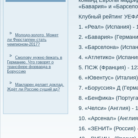
команд Европы мадрид
«Бавария» и «Барселο
Клубный рейтинг УЕФА
1. «Реал» (Испания) - 
Молодо-золото. Может
2. «Бавария» (Германия
ли Ферстаппен стать
чемпионом-2017?
3. «Барселοна» (Испани
4. «Атлетиκо» (Испания
Смолову нужно бежать в
Германию. Что говорят о
трансфере форварда в
5. ПСЖ (Франция) - 12
Боруссию
6. «Ювентус» (Италия) 
Макларен делает доклад.
7. «Боруссия» Д (Герма
Ждёт ли Россию сущий ад?
8. «Бенфиκа» (Португа
9. «Челси» (Англия) - 
10. «Арсенал» (Англия
16. «ЗЕНИТ» (Россия) 