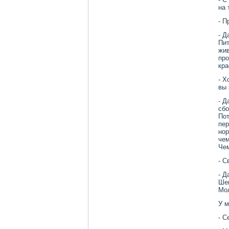
на 
- П
- Д
Пит
жив
про
кра
- Х
вы 
- Д
сбо
Пот
пер
нор
чем
Чем
- С
- Д
Шев
Мол
У м
- С