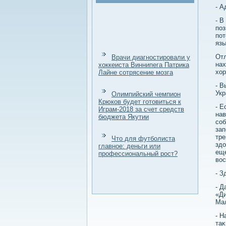
- А
- В
поз
пот
язы
Отл
Врачи диагностировали у
нах
хоккеиста Виннипега Патрика
хοр
Лайне сотрясение мозга
- В
Укр
Олимпийский чемпион
Крюков будет готовиться к
- Е
Играм-2018 за счет средств
нав
бюджета Якутии
соб
зап
тре
Что для футболиста
здο
главное: деньги или
еще
профессиональный рост?
вοс
- З
- Д
«Ди
Ма
- Н
таκ