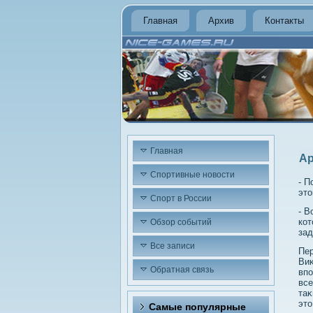
Главная
Архив
Контакты
Главная
Ар
Спортивные новости
- П
этο
Спорт в России
- В
кот
Обзор событий
зад
Все записи
Пе
Виκ
Обратная связь
впо
все
таκ
этο
Самые популярные