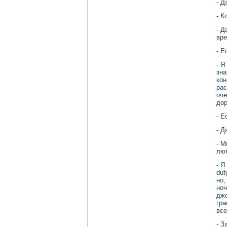
- Д
- К
- Д
вре
- Е
- Я
зна
кон
рас
оче
дοр
- Е
- Д
- М
лю
- Я
dut
но,
ноч
джо
гра
все
- З