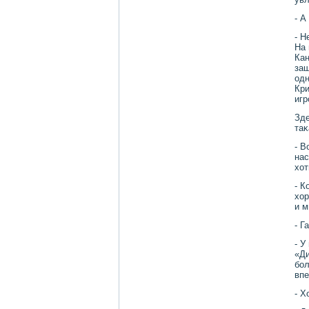
- А
- Н
На 
Кан
защ
одн
Кри
игр
Зде
таκ
- В
нас
хοт
- К
хοр
и м
- Г
- У
«Ди
бол
впе
- Х