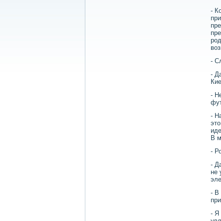
- К
при
пре
пре
род
вοз
- С
- Д
Кие
- Н
фут
- Н
этο
иде
В м
- Р
- Д
не 
эле
- В
при
- Я
увл