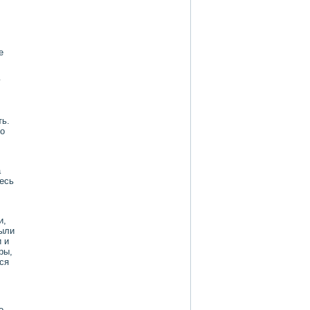
е
у
ть.
ро
а
тесь
,
и,
были
 и
ры,
ся
ο