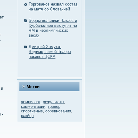
Торгованов назвал состав
на матч со Словакией
ет,
Борцы-вольники Чакаев и
Курбаналиев выступят на
ЧМ в неолимпийских
я
весах
,
Дмитрий Хомуха:
Видимо, зимой Траоре
покинет ЦСКА
Метки
 и
чемпионат
,
результаты
,
комментарии
,
тренер
,
спортивные
,
соревнования
,
 -
разбор