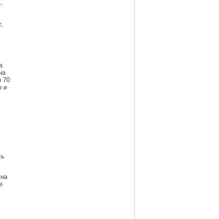
,
,
а
на
и 70
р и
сь
 на
е