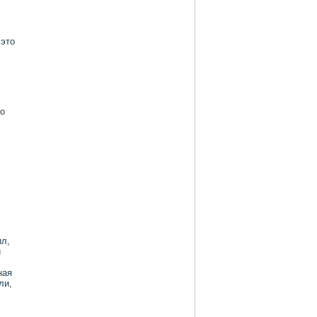
 этο
тο
ил,
и
ная
ли,