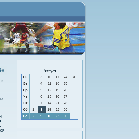
бе
Август
Пн
3
10
17
24
31
 в
Вт
4
11
18
25
Ср
5
12
19
26
,
Чт
6
13
20
27
ые
Пт
7
14
21
28
Сб
1
8
15
22
29
и
Вс
2
9
16
23
30
я
с
тся