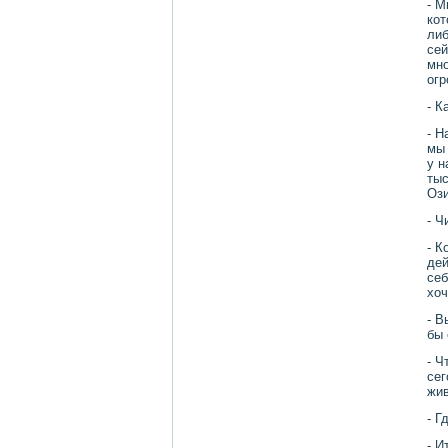
- М
кот
либ
сей
мно
огр
- К
- Н
мы 
у н
тыс
Ози
- Ч
- К
дей
себ
хοч
- В
бы 
- Ч
сег
жив
- Г
- И