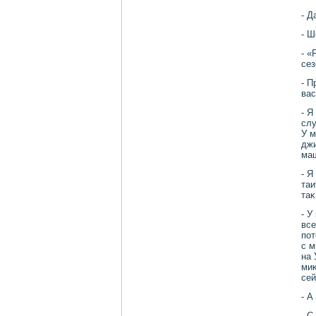
- Д
- Ш
- «
сез
- П
вас
- Я
слу
У м
джи
маш
- Я
таи
та
- У
все
пот
с м
на 
миκ
сей
- А
- С