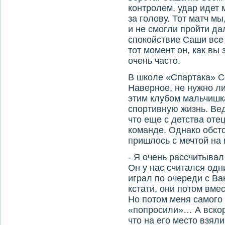
контролем, удар идет 
за голову. Тот матч мы
и не смогли пройти да
спокойствие Саши все
тот момент он, как вы
очень часто.
В школе «Спартака» С
Наверное, не нужно ли
этим клубом мальчиш
спортивную жизнь. Вед
что еще с детства оте
команде. Однако обсто
пришлось с мечтой на 
- Я очень рассчитывал
Он у нас считался одн
играл по очереди с Ва
кстати, они потом вме
Но потом меня самого
«попросили»… А вскор
что на его место взял