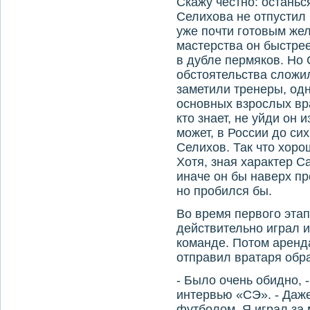
Скажу честно: останьс
Селихова не отпустил 
уже почти готовым же
мастерства он быстрее
в дубле пермяков. Но 
обстоятельства сложил
заметили тренеры, од
основных взрослых вра
кто знает, не уйди он 
может, в России до сих
Селихов. Так что хоро
Хотя, зная характер С
иначе он бы наверх пр
но пробился бы.
Во время первого этап
действительно играл 
команде. Потом аренда
отправил вратаря обра
- Было очень обидно, 
интервью «СЭ». - Даж
футболом. Я играл за