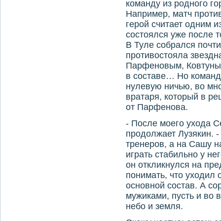
команду из родного го
Например, матч проти
герой считает одним и
состоялся уже после то
В Туле собрался почт
противостояла звездн
Парфеновым, Ковтуны
в составе… Но команд
нулевую ничью, во мн
вратаря, который в р
от Парфенова.
- После моего ухода С
продолжает Лузякин. 
тренеров, а на Сашу 
играть стабильно у не
он откликнулся на пр
понимать, что уходил 
основной состав. А со
мужиками, пусть и во в
небо и земля.