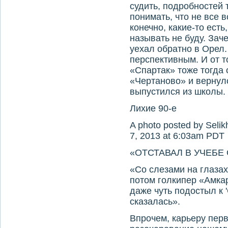
судить, подробностей 
понимать, что не все в
конечно, какие-то ест
называть не буду. Зач
уехал обратно в Орел
перспективным. И от т
«Спартак» тоже тогда 
«Чертаново» и вернулс
выпустился из школы.
Лихие 90-е
A photo posted by Selik
7, 2013 at 6:03am PDT
«ОТСТАВАЛ В УЧЕБЕ
«Со слезами на глазах
потом голкипер «Амка
даже чуть подостыл к 
сказалась».
Впрочем, карьеру пер