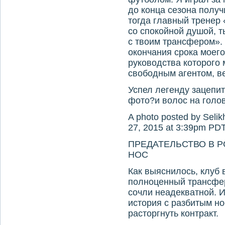
до конца сезона получ
тогда главный тренер
со спокойной душой, т
с твоим трансфером».
окончания срока моего
руководства которого 
свободным агентом, в
Успел легенду зацепи
фото?и волос на голов
A photo posted by Seli
27, 2015 at 3:39pm PD
ПРЕДАТЕЛЬСТВО В 
НОС
Как выяснилось, клуб 
полноценный трансфер
сочли неадекватной. 
история с разбитым н
расторгнуть контракт.