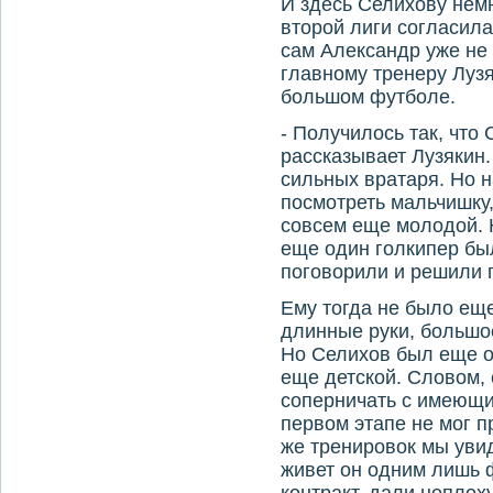
И здесь Селихову нем
второй лиги согласила
сам Александр уже не
главному тренеру Лузя
большом футболе.
- Получилось так, что
рассказывает Лузякин.
сильных вратаря. Но 
посмотреть мальчишку,
совсем еще молодой. Н
еще один голкипер был
поговорили и решили 
Ему тогда не было еще
длинные руки, большое
Но Селихов был еще о
еще детской. Словом,
соперничать с имеющи
первом этапе не мог п
же тренировок мы увид
живет он одним лишь 