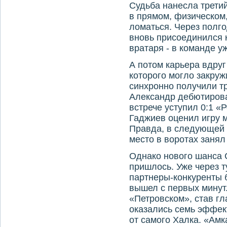
Судьба нанесла третий
в прямом, физическом
ломаться. Через полго
вновь присоединился к
вратаря - в команде у
А потом карьера вдруг
которого могло закруж
синхронно получили тр
Александр дебютирова
встрече уступил 0:1 «
Гаджиев оценил игру 
Правда, в следующей 
место в воротах заня
Однако нового шанса 
пришлось. Уже через т
партнеры-конкуренты 
вышел с первых минут
«Петровском», став гл
оказались семь эффек
от самого Халка. «Амк