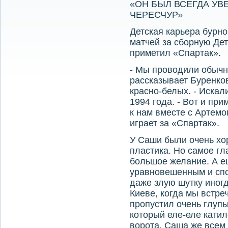
«ОН БЫЛ ВСЕГДА УВ
ЧЕРЕСЧУР»
Детская карьера бурно
матчей за сборную Де
приметил «Спартак».
- Мы проводили обычн
рассказывает Буренков
красно-белых. - Искал
1994 года. - Вот и при
к нам вместе с Артем
играет за «Спартак».
У Саши были очень хор
пластика. Но самое г
большое желание. А е
уравновешенным и спо
даже злую шутку иногд
Киеве, когда мы встре
пропустил очень глупы
который еле-еле катил
ворота. Саша же всем