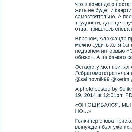
что в команде он оста
жить не будет и кварт
самостоятельно. А по
трудности, да еще сл
отца, пришлось снова
Впрочем, Александр пр
можно судить хотя бы
недавнем интервью «СЭ
обижен. А на самого се
Эстафету мол принял 
#сбратомотстрелялся 
@salihovnik99 @keriml
A photo posted by Seli
19, 2014 at 12:31pm P
«ОН ОШИБАЛСЯ, МЫ 
НО…»
Голкипер снова приех
вынужден был уже иска