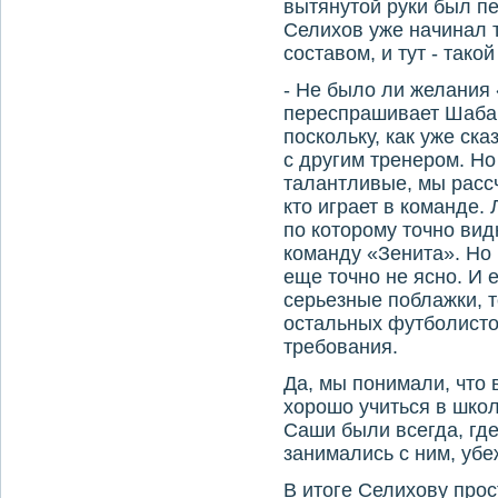
вытянутой руки был п
Селихов уже начинал 
составом, и тут - такой
- Не было ли желания 
переспрашивает Шабар
поскольку, как уже ск
с другим тренером. Но 
талантливые, мы расс
кто играет в команде.
по которому точно видн
команду «Зенита». Но 
еще точно не ясно. И 
серьезные поблажки, т
остальных футболистов
требования.
Да, мы понимали, что 
хорошо учиться в шко
Саши были всегда, где
занимались с ним, убе
В итоге Селихову прос