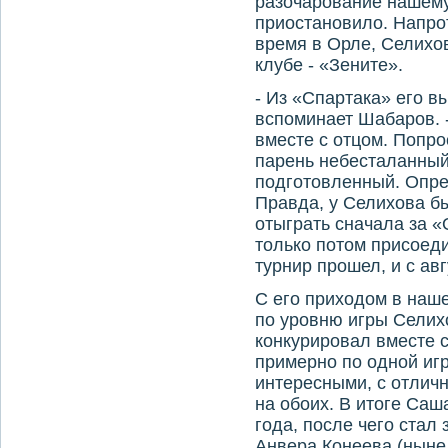
разочарование нашему
приостановило. Напро
время в Орле, Селихо
клубе - «Зените».
- Из «Спартака» его вы
вспоминает Шабаров. -
вместе с отцом. Попро
парень небесталанный
подготовленный. Опре
Правда, у Селихова б
отыграть сначала за 
только потом присоеди
турнир прошел, и с ав
С его приходом в наше
по уровню игры Селих
конкурировал вместе 
примерно по одной иг
интересными, с отлич
на обоих. В итоге Саш
года, после чего стал
Анвера Конеева (ныне