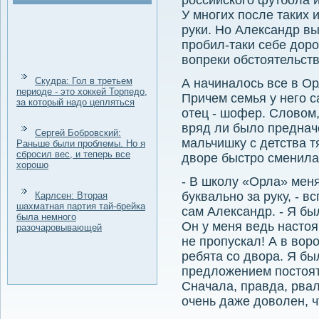
российского футбола 
У многих после таких 
руки. Но Александр вы
пробил-таки себе дор
вопреки обстоятельств
Скудра: Гол в третьем
А начиналось все в Ор
периоде - это хоккей Торпедо,
Причем семья у него с
за который надо цепляться
отец - шофер. Словом
вряд ли было преднач
Сергей Бобровский:
мальчишку с детства т
Раньше были проблемы. Но я
сбросил вес, и теперь все
дворе быстро сменила
хорошо
- В школу «Орла» мен
буквально за руку, - 
Карлсен: Вторая
шахматная партия тай-брейка
сам Александр. - Я бы
была немного
Он у меня ведь насто
разочаровывающей
не пропускал! А в во
ребята со двора. Я б
предложением постоять
Сначала, правда, рвал
очень даже доволен, ч