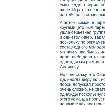
контракт, дали неплоху
ему всегда говорил: «
шанс. Играть в основн
на тебя рассчитываем
А потом, зимой, в пер
кругами (это был пере
ушла серьезная групп
и один голкипер. Так 
поскольку по регламен
состав одного молодог
матчем у нас была дил
поле, либо давать ша
однажды мы рискнули 
Селихову.
Но я не скажу, что Саш
Да, иногда выручал, н
порой допускал прост
очень сложно, не хват
однажды поскользнулся
этого команда пропуст
понимал: как вратарь