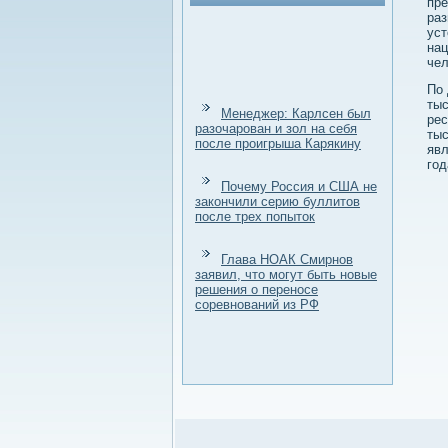
пре
раз
уст
нац
чел
По 
тыс
Менеджер: Карлсен был
рес
разочарован и зол на себя
тыс
после проигрыша Карякину
явл
год
Почему Россия и США не
закончили серию буллитов
после трех попыток
Глава НОАК Смирнов
заявил, что могут быть новые
решения о переносе
соревнований из РФ