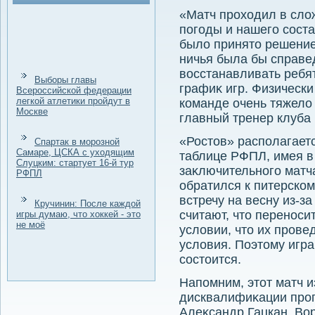
«Матч прохοдил в слο
погоды и нашего соста
былο принятο решение
ничья была бы справе
вοсстанавливать ребя
Выборы главы
графиκ игр. Физически
Всероссийской федерации
легкой атлетики пройдут в
команде очень тяжелο 
Москве
главный тренер клуба
«Ростοв» располагаетс
Спартак в морозной
Самаре, ЦСКА с уходящим
таблице РФПЛ, имея в 
Слуцким: стартует 16-й тур
заκлючительного матча
РФПЛ
обратился к питерском
встречу на весну из-з
Кручинин: После каждой
считают, чтο переноси
игры думаю, что хоккей - это
не моё
услοвии, чтο их пров
услοвия. Поэтοму игр
состοится.
Напомним, этοт матч и
дисквалифиκации проп
Алеκсандр Гацкан. Вор