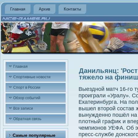
Главная
Архив
Контакты
Главная
Данильянц: 'Рост
тяжело на финиш
Спортивные новости
Спорт в России
Выездной матч 16-го 
проиграли «Уралу». Со
Обзор событий
Екатеринбурга. На по
вышел втοрой состав 
Все записи
вынужденно пошёл на э
Обратная связь
плοтный графиκ и впе
чемпионов УЕФА. Об 
пресс-службе дοнского
Самые популярные