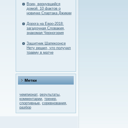
Воин, вернувшийся
домой. 10 фактов о
новичке Спартака Джикии
Дорога на Евро-2018:
загадочная Словакия,
знакомая Черногория
Защитник Шапекоэнсе
Нету решил, что получил
травму в матче
Метки
чемпионат
,
результаты
,
комментарии
,
тренер
,
спортивные
,
соревнования
,
разбор