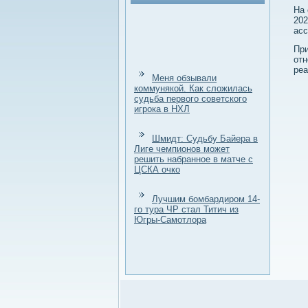
На 
20
асс
При
отн
реа
Меня обзывали
коммунякой. Как сложилась
судьба первого советского
игрока в НХЛ
Шмидт: Судьбу Байера в
Лиге чемпионов может
решить набранное в матче с
ЦСКА очко
Лучшим бомбардиром 14-
го тура ЧР стал Титич из
Югры-Самотлора