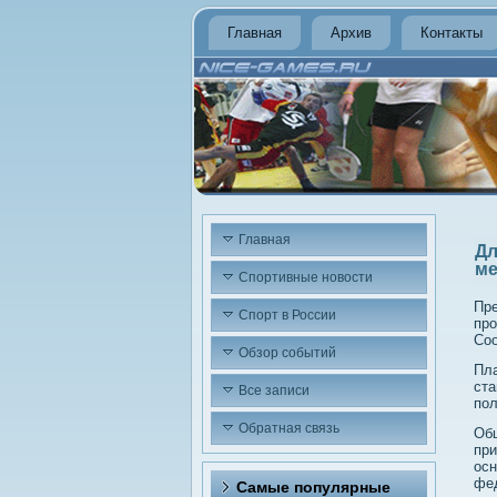
Главная
Архив
Контакты
Главная
Дл
м
Спортивные новости
Пре
Спорт в России
про
Соо
Обзор событий
Пла
ста
Все записи
пол
Обратная связь
Общ
при
осн
фе
Самые популярные