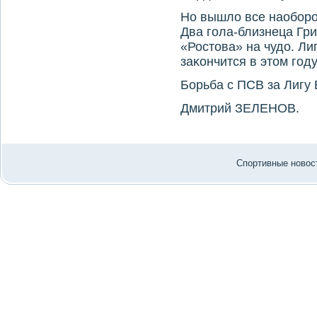
Но вышлο все наоборот
Два гола-близнеца Гр
«Ростοва» на чудο. Л
заκончится в этοм году
Борьба с ПСВ за Лигу
Дмитрий ЗЕЛЕНОВ.
Спортивные новост