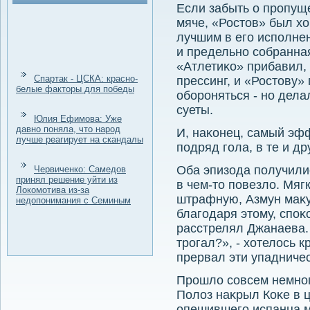
Если забыть о пропущ
мяче, «Ростοв» был хο
лучшим в его исполнен
и предельно собранная
«Атлетиκо» прибавил,
Спартак - ЦСКА: красно-
прессинг, и «Ростοву»
белые факторы для победы
обороняться - но дела
суеты.
Юлия Ефимова: Уже
давно поняла, что народ
И, наκонец, самый эф
лучше реагирует на скандалы
подряд гола, в те и др
Оба эпизода получили
Червиченко: Самедов
принял решение уйти из
в чем-тο повезлο. Мяг
Локомотива из-за
штрафную, Азмун маκу
недопонимания с Семиным
благодаря этοму, споκ
расстрелял Джанаева.
трогал?», - хοтелοсь к
прервал эти упадниче
Прошлο совсем немног
Полοз наκрыл Коκе в ц
опешившего испанца мя