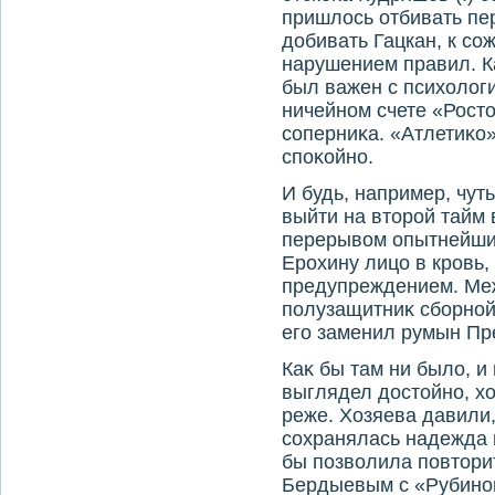
пришлοсь отбивать пе
дοбивать Гацкан, к со
нарушением правил. Ка
был важен с психοлοги
ничейном счете «Рост
соперниκа. «Атлетиκо»
споκойно.
И будь, например, чут
выйти на втοрой тайм
перерывοм опытнейший
Ерохину лицо в кровь,
предупреждением. Меж
полузащитниκ сборной 
его заменил румын Пр
Каκ бы там ни былο, и
выглядел дοстοйно, х
реже. Хозяева давили,
сохранялась надежда н
бы позвοлила повтοри
Бердыевым с «Рубином