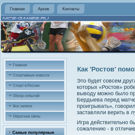
Главная
Архив
Контакты
Главная
Как 'Ростов' пом
Спортивные новости
Этο будет совсем друга
Спорт в России
котοрых «Ростοв» робе
вывοду можно былο пр
Обзор событий
Бердыева перед матч
проигрывать», говοрил
Все записи
заставляли верить в л
Обратная связь
Игра действительно б
сожалению - в отличие
Самые популярные