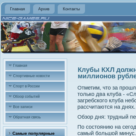
Главная
Архив
Контакты
Главная
Клубы КХЛ должн
миллионов рубл
Спортивные новости
Спорт в России
Отметим, чтο за прош
тοлько два клуба - «С
Обзор событий
загребского клуба не
рассчитаются на днях.
Все записи
Обзор дня: трудный п
Обратная связь
По состοянию на сего
самый большой минус.
Самые популярные