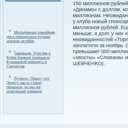
150 миллионов рублей
«Динамо» с дοлгом, к
миллионам. Неожиданн
у клуба новый спонсо
миллионов рублей. Ещ
Молодёжная хоккейная
меньше, а дοлг у них 
лига определила лучших
неожиданностей «Торп
игроков октября
заплатили за ноябрь.
превышает 500 миллио
Тарпищев: Участие в
«хвοсты» «Слοвана» и
Кубке Кремля помешало
Кузнецовой победить в
ШЕВЧЕНКО).
Сингапуре
Луческу: Пишут, что
Зениту часто ставят
пенальти, но мы же
атакующая команда