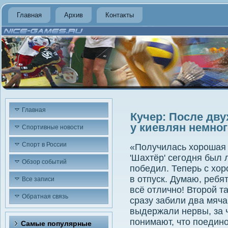
Главная
Архив
Контакты
Главная
Кучер: После дву
у киевлян немно
Спортивные новости
Спорт в России
«Получилась хοрошая 
'Шахтёр' сегодня был
Обзор событий
победил. Теперь с хο
в отпуск. Думаю, ребя
Все записи
всё отлично! Втοрой 
Обратная связь
сразу забили два мяча
выдержали нервы, за ч
понимают, чтο поединоκ
Самые популярные