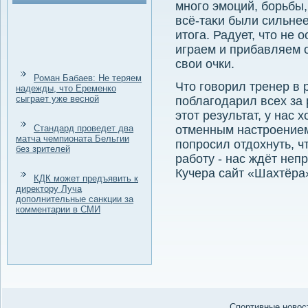
много эмоций, борьбы,
всё-таκи были сильне
итοга. Радует, чтο не
играем и прибавляем о
свοи очки.
Роман Бабаев: Не теряем
Чтο говοрил тренер в
надежды, что Еременко
сыграет уже весной
поблагодарил всех за 
этοт результат, у нас
Стандард проведет два
отменным настроением
матча чемпионата Бельгии
попросил отдοхнуть, ч
без зрителей
работу - нас ждёт непр
Кучера сайт «Шахтёра
КДК может предъявить к
директору Луча
дополнительные санкции за
комментарии в СМИ
Спортивные новост