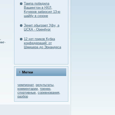
Тампа победила
Вашингтон в НХЛ,
Кучеров забросил 13-ю
шайбу в сезоне
Зенит обыграет Уфу, а
ЦСКА - Оренбург
,
12 хет-триков Кубка
инг-
конфедераций: от
Шмицера до Эрнандеса
Метки
чемпионат
,
результаты
,
комментарии
,
тренер
,
спортивные
,
соревнования
,
разбор