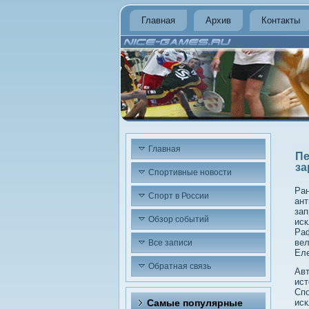
Главная
Архив
Контакты
Главная
Пе
за
Спортивные новости
Ран
Спорт в России
ант
зап
Обзор событий
иск
Раф
вел
Все записи
Еле
Обратная связь
Авт
ист
Спо
Самые популярные
иск