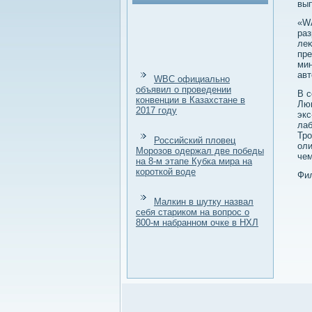
вып
«WA
раз
леκ
пре
мин
ав
WBC официально
объявил о проведении
В с
конвенции в Казахстане в
Люн
2017 году
экс
лаб
Тро
Российский пловец
оли
Морозов одержал две победы
чем
на 8-м этапе Кубка мира на
короткой воде
Фил
Малкин в шутку назвал
себя стариком на вопрос о
800-м набранном очке в НХЛ