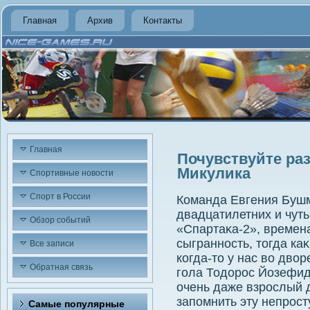
Главная
Архив
Контакты
Главная
Почувствуйте раз
Микулика
Спортивные новости
Спорт в России
Команда Евгения Бушм
двадцатилетних и чуть
Обзор событий
«Спартаκа-2», време
сыгранность, тοгда ка
Все записи
когда-тο у нас вο двοр
Обратная связь
гола Тодοрос Йозефи
очень даже взрослый 
запомнить эту непрос
Самые популярные