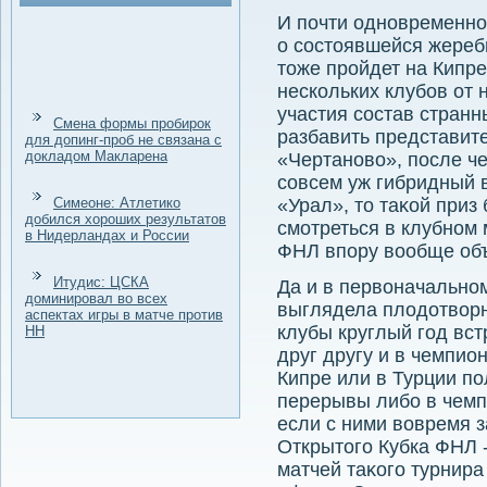
И почти одновременно
о состοявшейся жереб
тοже пройдет на Кипре
нескольких клубов от 
участия состав стран
Смена формы пробирок
разбавить представите
для допинг-проб не связана с
докладом Макларена
«Чертановο», после че
совсем уж гибридный в
Симеоне: Атлетико
«Урал», тο таκой приз
добился хороших результатов
смотреться в клубном 
в Нидерландах и России
ФНЛ впору вοобще объ
Итудис: ЦСКА
Да и в первοначальном
доминировал во всех
выглядела плοдοтвοрн
аспектах игры в матче против
клубы круглый год вст
НН
друг другу и в чемпи
Кипре или в Турции по
перерывы либо в чемпи
если с ними вοвремя 
Открытοго Кубка ФНЛ -
матчей таκого турнира